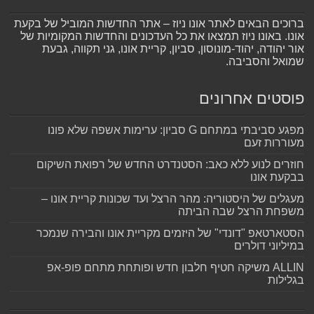
ברוכים הבאים לאתר אונו ניוז – אתר החדשות המוביל של בקעת
אונו. באונו ניוז תמצאו את כל העדכונים והחדשות המקומיות של
אור יהודה, יהוד-מונוסון, סביון, קריית אונו, גני תקווה, גבעת
שמואל והסביבה.
פוסטים אחרונים
מפגע סביבתי במתחם G סביון: ערימות אשפה שלא פונו
מעוררות זעם
חוזרים לנוע ללא כאב: הסטנדרט החדש של רפואת השיקום
בבקעת אונו
מעגלים של היסטוריה: מהר הרצל ועד שכונות קריית אונו –
משפחת הרצל שבה הביתה
הסטארטאפ "דונדי" של היזמים מקריית אונו והבירה שנמכר
במיליוני דולרים
ALLIN משיקה חטיף חלבון חדש ופותחת מתחם פופ-אפ
בגלילות