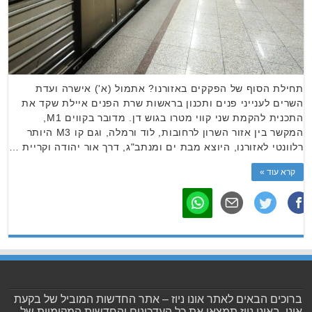
תחילת הסוף של הפקקים באזורנו? אתמול (א') אישרה ועדת
השרים לענייני פנים ותכנון בראשות שרת הפנים איילת שקד את
התכנית להקמת שני קווי מטרו בגוש דן. מדובר בקווים M1,
המקשר בין אזור השרון לרחובות, לוד ורמלה, וגם קו M3 היותר
רלוונטי לאזורנו, היוצא מבת ים ומנתב"ג, דרך אור יהודה וקריית …
קרא עוד »
ברוכים הבאים לאתר אונו ניוז – אתר החדשות המוביל של בקעת
אונו. באונו ניוז תמצאו את כל העדכונים והחדשות המקומיות של