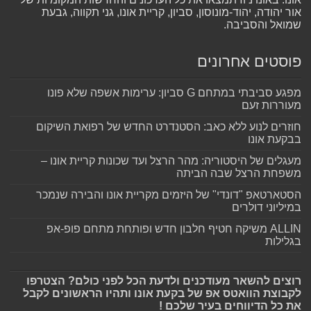
אור יהודה, יהוד-מונוסון, סביון, קריית אונו, גני תקווה, גבעת
שמואל והסביבה.
פוסטים אחרונים
מפגע סביבתי במתחם G סביון: ערימות אשפה שלא פונו
מעוררות זעם
חוזרים לנוע ללא כאב: הסטנדרט החדש של רפואת השיקום
בבקעת אונו
מעגלים של היסטוריה: מהר הרצל ועד שכונות קריית אונו –
משפחת הרצל שבה הביתה
הסטארטאפ "דונדי" של היזמים מקריית אונו והבירה שנמכר
במיליוני דולרים
ALLIN משיקה חטיף חלבון חדש ופותחת מתחם פופ-אפ
בגלילות
רוצים להשאר מעודכנים ולדעת הכל לפני כולם? הצטרפו
לקבוצת הוואטס אפ של בקעת אונו ותהיו הראשונים לקבל
את כל הדיווחים בעיר שלכם !