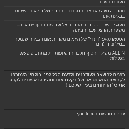
מעוררות זעם
חוזרים לנוע ללא כאב: הסטנדרט החדש של רפואת השיקום
בבקעת אונו
מעגלים של היסטוריה: מהר הרצל ועד שכונות קריית אונו –
משפחת הרצל שבה הביתה
הסטארטאפ "דונדי" של היזמים מקריית אונו והבירה שנמכר
במיליוני דולרים
ALLIN משיקה חטיף חלבון חדש ופותחת מתחם פופ-אפ
בגלילות
רוצים להשאר מעודכנים ולדעת הכל לפני כולם? הצטרפו
לקבוצת הוואטס אפ של בקעת אונו ותהיו הראשונים לקבל
את כל הדיווחים בעיר שלכם !
ערוץ החדשות בyou tube