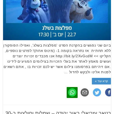
ביום שני נפגשים בהקרנת הסרט 'מפלצות בשלג', ואפילו הפופקורן
ללא תחתית אז נתראה בקומה 1- (מינוס אחת)! לפרטים נוספים,
הקליקו >> http://bit.ly/2XvGcdM אנו מכבדים זכויות יוצרים
ועושים מאמץ לאתר את בעלי הזכויות בצילומים המגיעים לידינו
.אם זיהיתם בפרסומנו צילום אשר יש לכם זכויות בו , אתם רשאים
לפנות אלינו ולבקש לחדול …
קרא עוד »
רנואר עזריאלי באור יהודה – שמלות וחולצות ב-30