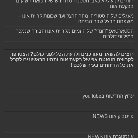
חוזרים לנוע ללא כאב: הסטנדרט החדש של רפואת השיקום
בבקעת אונו
מעגלים של היסטוריה: מהר הרצל ועד שכונות קריית אונו –
משפחת הרצל שבה הביתה
הסטארטאפ "דונדי" של היזמים מקריית אונו והבירה שנמכר
במיליוני דולרים
רוצים להשאר מעודכנים ולדעת הכל לפני כולם? הצטרפו
לקבוצת הוואטס אפ של בקעת אונו ותהיו הראשונים לקבל
את כל הדיווחים בעיר שלכם !
ערוץ החדשות בyou tube
פייסבוק אונו NEWS
אינסטגרם אונו NEWS