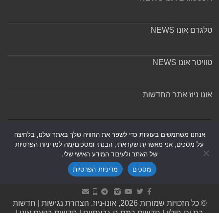
טלגרם אונו NEWS
טוויטר אונו NEWS
אונו ניוז אתר החדשות
אודות ומערכת האתר
אנחנו משתמשים בעוגיות כדי לשפר את החוויה שלך באתר שלנו, בלחיצה
על מסכים, אני מאשר/ת שקראתי, הבנתי ומסכים/מה למדיניות הפרטיות
של האתר ולעיבוד המידע האישי שלי.
מסכים
מדיניות הפרטיות
Powered by
Nintay
© כל הזכויות שמורות 2026, אונו-ניוז.
הצהרת נגישות
|
חדשות
בת ים-חולון
|
חדשות רמת גן-גבעתיים
|
חדשות בקעת אונו
|