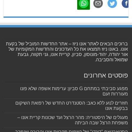
ברוכים הבאים לאתר אונו ניוז – אתר החדשות המוביל של בקעת
אונו. באונו ניוז תמצאו את כל העדכונים והחדשות המקומיות של
אור יהודה, יהוד-מונוסון, סביון, קריית אונו, גני תקווה, גבעת
שמואל והסביבה.
פוסטים אחרונים
מפגע סביבתי במתחם G סביון: ערימות אשפה שלא פונו
מעוררות זעם
חוזרים לנוע ללא כאב: הסטנדרט החדש של רפואת השיקום
בבקעת אונו
מעגלים של היסטוריה: מהר הרצל ועד שכונות קריית אונו –
משפחת הרצל שבה הביתה
הסטארטאפ "דונדי" של היזמים מקריית אונו והבירה שנמכר