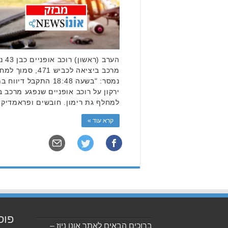
הערב
מרכב ביציאה לכביש
למחלף גת רימון. חובשים ופראמדיקי
קרא עוד »
פוס
ברוכים הבאים לאתר אונו ניוז –