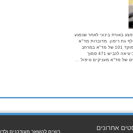
 (ראשון) רוכב אופניים כבן 43 נפצע באורח בינוני לאחר שנפגע
 471, סמוך למחלף גת רימון. מדוברות מד"א
נמסר: "בשעה 18:48 התקבל דיווח במוקד 101 של מד"א במרחב
ירקון על רוכב אופניים שנפגע מרכב ביציאה לכביש 471 סמוך
ם של מד"א מעניקים טיפול …
טים אחרונים
רוצים להשאר מעודכנים ולדע