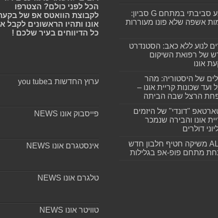
הכל לפני כולם? הצטרפו
מפגע סביבתי במתחם G סביון:
לקבוצת הוואטס אפ של בקעת
ות אשפה שלא פונו מעוררות
אונו ותהיו הראשונים לקבל א
כל הדיווחים בעיר שלכם !
ים לנוע ללא כאב: הסטנדרט
 של רפואת השיקום
ת אונו
ים של היסטוריה: מהר
ערוץ החדשות בyou tube
 ועד שכונות קריית אונו –
חת הרצל שבה הביתה
רטאפ "דונדי" של היזמים
פייסבוק אונו NEWS
ית אונו והבירה שנמכר
וני דולרים
ALLIN משיקה חטיף חלבון חדש
אינסטגרם אונו NEWS
חת מתחם פופ-אפ בגלילות
טלגרם אונו NEWS
טוויטר אונו NEWS