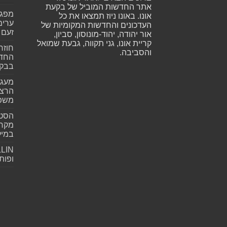
אתר החדשות המוביל של בקעת
אונו. באונו ניוז תמצאו את כל
ערימ
העדכונים והחדשות המקומיות של
זעם
אור יהודה, יהוד-מונוסון, סביון,
קריית אונו, גני תקווה, גבעת שמואל
חוזר
והסביבה.
החדש
בבקע
מעגל
הרצל
משפ
הסטא
מקרי
במילי
ופות