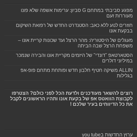
מפגע סביבתי במתחם G סביון: ערימות אשפה שלא פונו
מעוררות זעם
חוזרים לנוע ללא כאב: הסטנדרט החדש של רפואת השיקום
בבקעת אונו
מעגלים של היסטוריה: מהר הרצל ועד שכונות קריית אונו –
משפחת הרצל שבה הביתה
הסטארטאפ "דונדי" של היזמים מקריית אונו והבירה שנמכר
במיליוני דולרים
ALLIN משיקה חטיף חלבון חדש ופותחת מתחם פופ-אפ
בגלילות
רוצים להשאר מעודכנים ולדעת הכל לפני כולם? הצטרפו
לקבוצת הוואטס אפ של בקעת אונו ותהיו הראשונים לקבל
את כל הדיווחים בעיר שלכם !
ערוץ החדשות בyou tube