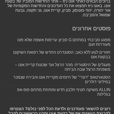
ברוכים הבאים לאתר אונו ניוז – אתר החדשות המוביל של בקעת
אונו. באונו ניוז תמצאו את כל העדכונים והחדשות המקומיות של
אור יהודה, יהוד-מונוסון, סביון, קריית אונו, גני תקווה, גבעת
שמואל והסביבה.
פוסטים אחרונים
מפגע סביבתי במתחם G סביון: ערימות אשפה שלא פונו
מעוררות זעם
חוזרים לנוע ללא כאב: הסטנדרט החדש של רפואת השיקום
בבקעת אונו
מעגלים של היסטוריה: מהר הרצל ועד שכונות קריית אונו –
משפחת הרצל שבה הביתה
הסטארטאפ "דונדי" של היזמים מקריית אונו והבירה שנמכר
במיליוני דולרים
ALLIN משיקה חטיף חלבון חדש ופותחת מתחם פופ-אפ
בגלילות
רוצים להשאר מעודכנים ולדעת הכל לפני כולם? הצטרפו
לקבוצת הוואטס אפ של בקעת אונו ותהיו הראשונים לקבל