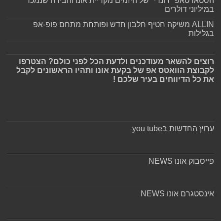
הסטארטאפ "דונדי" של היזמים מקריית אונו והבירה שנמכר
במיליוני דולרים
ALLIN משיקה חטיף חלבון חדש ופותחת מתחם פופ-אפ
בגלילות
רוצים להשאר מעודכנים ולדעת הכל לפני כולם? הצטרפו
לקבוצת הוואטס אפ של בקעת אונו ותהיו הראשונים לקבל
את כל הדיווחים בעיר שלכם !
ערוץ החדשות בyou tube
פייסבוק אונו NEWS
אינסטגרם אונו NEWS