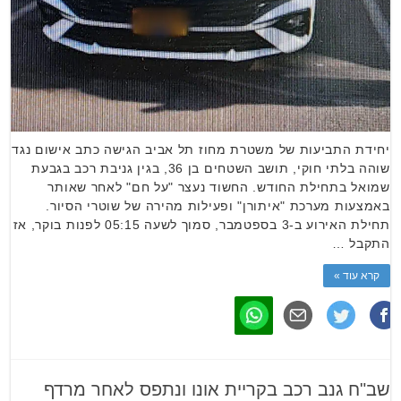
יחידת התביעות של משטרת מחוז תל אביב הגישה כתב אישום נגד
שוהה בלתי חוקי, תושב השטחים בן 36, בגין גניבת רכב בגבעת
שמואל בתחילת החודש. החשוד נעצר "על חם" לאחר שאותר
באמצעות מערכת "איתורן" ופעילות מהירה של שוטרי הסיור.
תחילת האירוע ב-3 בספטמבר, סמוך לשעה 05:15 לפנות בוקר, אז
התקבל …
קרא עוד »
שב"ח גנב רכב בקריית אונו ונתפס לאחר מרדף