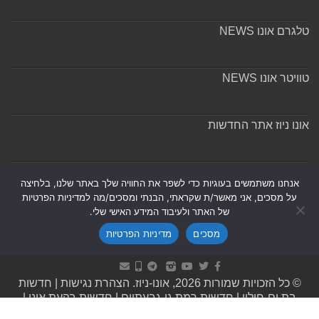
טלגרם אונו NEWS
טוויטר אונו NEWS
אונו ניוז אתר החדשות
אודות ומערכת האתר
אנחנו משתמשים בעוגיות כדי לשפר את החוויה שלך באתר שלנו, בלחיצה
על מסכים, אני מאשר/ת שקראתי, הבנתי ומסכים/מה למדיניות הפרטיות
של האתר ולעיבוד המידע האישי שלי.
מסכים
מדיניות הפרטיות
Powered by
Nintay
© כל הזכויות שמורות 2026, אונו-ניוז.
הצהרת נגישות
|
חדשות
בת ים-חולון
|
חדשות רמת גן-גבעתיים
|
חדשות בקעת אונו
|
תקנון אתר ומדיניות פרטיות
|
מדיניות תיקונים ושקיפות