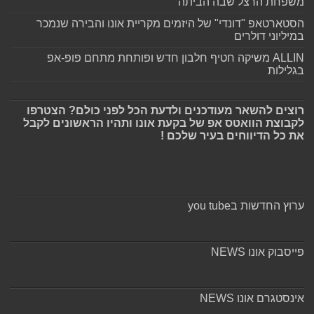
משפחת הרצל שבה הביתה
הסטארטאפ "דונדי" של היזמים מקריית אונו והבירה שנמכר
במיליוני דולרים
ALLIN משיקה חטיף חלבון חדש ופותחת מתחם פופ-אפ
בגלילות
רוצים להשאר מעודכנים ולדעת הכל לפני כולם? הצטרפו
לקבוצת הוואטס אפ של בקעת אונו ותהיו הראשונים לקבל
את כל הדיווחים בעיר שלכם !
ערוץ החדשות בyou tube
פייסבוק אונו NEWS
אינסטגרם אונו NEWS