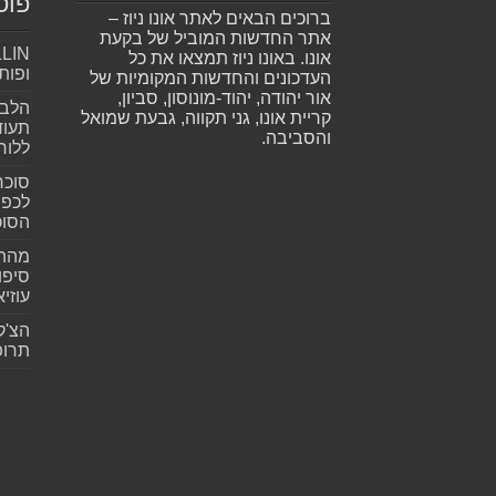
פוס
ברוכים הבאים לאתר אונו ניוז –
אתר החדשות המוביל של בקעת
אונו. באונו ניוז תמצאו את כל
ופות
העדכונים והחדשות המקומיות של
אור יהודה, יהוד-מונוסון, סביון,
הלב 
קריית אונו, גני תקווה, גבעת שמואל
תעוד
והסביבה.
ללוח
סוכר
לכפי
הסוכ
מהתה
סיפו
עוזיא
הצ'ק
תרופ