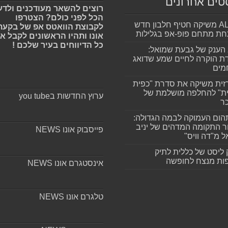
טים אחרונים
רוצים להשאר מעודכנים ולדע
הכל לפני כולם? הצטרפו
ALLIN משיקה חטיף חלבון חדש
לקבוצת הוואטס אפ של בקעת
חת מתחם פופ-אפ בגלילות
אונו ותהיו הראשונים לקבל א
כל הדיווחים בעיר שלכם !
הענק של גבעת שמואל:
ת הוקרה לחיים שמע שדואג
מים
זית משיקה את סדרת "כפית
ת" להחלפה מושלמת של
ערוץ החדשות בyou tube
ר
ום העמוקה לבמה הגדולה:
ר התקומה המדהים של יניב
פייסבוק אונו NEWS
ל מ"דה וויס"
 ליסט של כללית לתיק
ות מנצח לחופשה
אינסטגרם אונו NEWS
טלגרם אונו NEWS