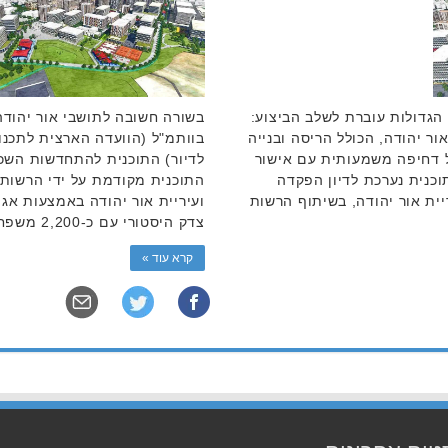
הגדולות עוברת לשלב הביצוע:
בשורה חשובה לתושבי אור יהודה
ור יהודה, הכולל הריסה ובנייה
בוותמ"ל (הוועדה הארצית לתכנו
 דיור, קיבל דחיפה משמעותית עם אישור
וכנית נערכת לדיון הפקדה
התוכנית מקודמת על ידי הרשות
יית אור יהודה, בשיתוף הרשות
ועיריית אור יהודה באמצעות א
צדק היסטורי עם כ-2,200 משפחות המתגוררות בקו …
קרא עוד »