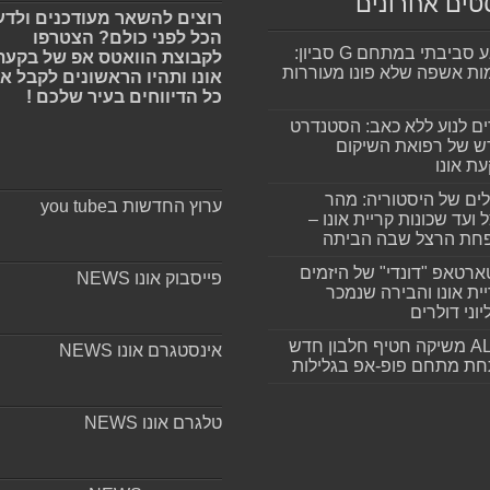
טים אחרונים
רוצים להשאר מעודכנים ולדע
הכל לפני כולם? הצטרפו
מפגע סביבתי במתחם G סביון:
לקבוצת הוואטס אפ של בקעת
ות אשפה שלא פונו מעוררות
אונו ותהיו הראשונים לקבל א
כל הדיווחים בעיר שלכם !
ים לנוע ללא כאב: הסטנדרט
 של רפואת השיקום
ת אונו
ים של היסטוריה: מהר
ערוץ החדשות בyou tube
 ועד שכונות קריית אונו –
חת הרצל שבה הביתה
רטאפ "דונדי" של היזמים
פייסבוק אונו NEWS
ית אונו והבירה שנמכר
וני דולרים
ALLIN משיקה חטיף חלבון חדש
אינסטגרם אונו NEWS
חת מתחם פופ-אפ בגלילות
טלגרם אונו NEWS