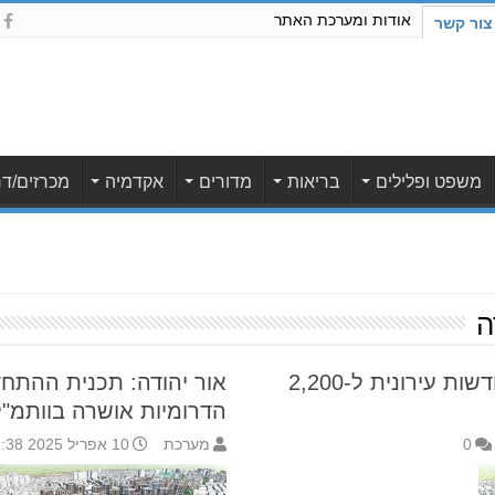
אודות ומערכת האתר
צור קשר
משפט ופלילים
בריאות
מדורים
אקדמיה
מכרזים/דר
ה
אושר המתווה שיאפשר התחדשות עירונית ל-2,200
אור יהודה: תכנית ההתח
הדרומיות אושרה בוותמ"ל
0
מערכת
10 אפריל 2025 12:38