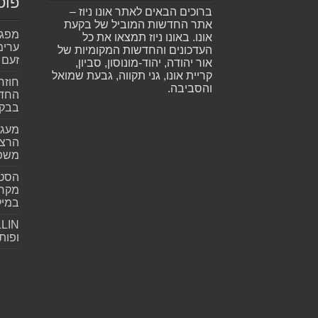
פוס
ברוכים הבאים לאתר אונו ניוז –
אתר החדשות המוביל של בקעת
אונו. באונו ניוז תמצאו את כל
ערימ
העדכונים והחדשות המקומיות של
זעם
אור יהודה, יהוד-מונוסון, סביון,
קריית אונו, גני תקווה, גבעת שמואל
חוזר
והסביבה.
החדש
בבקע
מעגל
הרצל
משפ
הסטא
מקרי
במילי
ופות