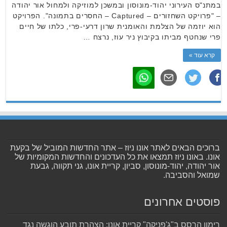
במתנ"ס העירוני יהוד-מונוסון ובמשכן למוזיקה ולמחול אור יהודה
– "פרויקט השחזורים – Captured – החסרים בתמונה". הפרויקט
הוא יוזמה של הצלמת והאומנית שרון דרעי-פרי, כלתו של חיים
פרי שנחטף מביתו בקיבוץ ניר עוז, נרצח …
קרא עוד »
ברוכים הבאים לאתר אונו ניוז – אתר החדשות המוביל של בקעת
אונו. באונו ניוז תמצאו את כל העדכונים והחדשות המקומיות של
אור יהודה, יהוד-מונוסון, סביון, קריית אונו, גני תקווה, גבעת
שמואל והסביבה.
פוסטים אחרונים
רימון הרסס ב"ג'פניקה" קריית אונו: הצהרת תובע הוגשה נגד