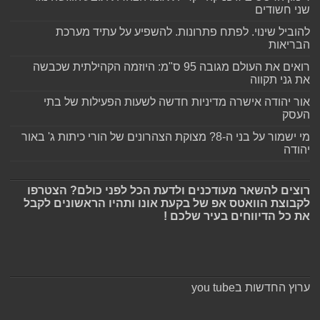
שני חשודים
להוביל שינוי. לפתח פתרונות. להשפיע על עתיד מערכת
הבריאות
רואים את העולם מגובה 95 ס"מ: היוזמה הקהילתית שכבשה
את גני תקווה
אור יהודה אישרה מדיניות חדשה לשעות הפעילות של בתי
העסק
מי ישמור על בני ה-8? מצוקת הצהרונים של הורי כיתות ג' באור
יהודה
רוצים להשאר מעודכנים ולדעת הכל לפני כולם? הצטרפו
לקבוצת הוואטס אפ של בקעת אונו ותהיו הראשונים לקבל
את כל הדיווחים בעיר שלכם !
ערוץ החדשות בyou tube