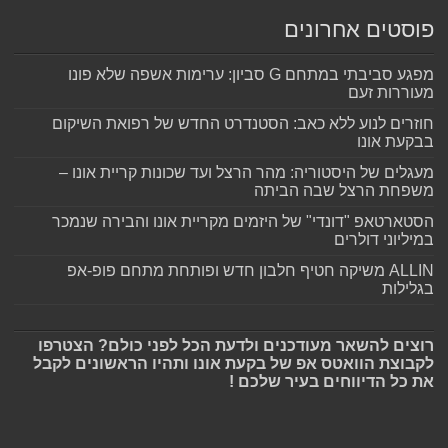
פוסטים אחרונים
מפגע סביבתי במתחם G סביון: ערימות אשפה שלא פונו
מעוררות זעם
חוזרים לנוע ללא כאב: הסטנדרט החדש של רפואת השיקום
בבקעת אונו
מעגלים של היסטוריה: מהר הרצל ועד שכונות קריית אונו –
משפחת הרצל שבה הביתה
הסטארטאפ "דונדי" של היזמים מקריית אונו והבירה שנמכר
במיליוני דולרים
ALLIN משיקה חטיף חלבון חדש ופותחת מתחם פופ-אפ
בגלילות
רוצים להשאר מעודכנים ולדעת הכל לפני כולם? הצטרפו
לקבוצת הוואטס אפ של בקעת אונו ותהיו הראשונים לקבל
את כל הדיווחים בעיר שלכם !