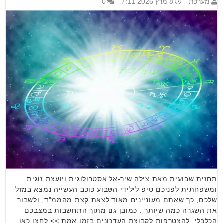
מערכת
8 מרץ 2026 7:11
0
תחזית שבועית מאת צילה שיר-אל אסטרולוגית ויועצת זוגית
ומשפחתית לפניכם טיפ לילידי השבוע כוכב העשייה נמצא במזל
שלכם, כך שאתם מעוניינים מאוד לצאת קצת מהממ"ד, ולשבור
את השגרה כמה שיותר . כמובן גם מתוך התחשבות במצבכם
הכלכלי. להצטרפות לקבוצת העדכונים בזמן אמת >> לחצו כאן