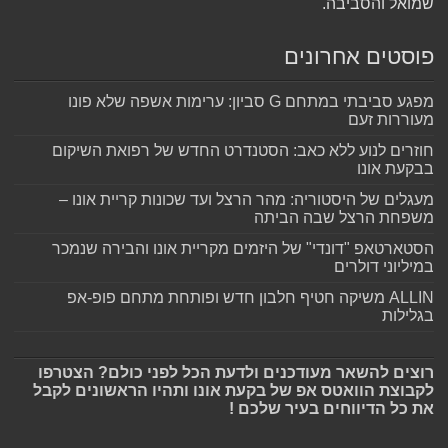
שמואל והסביבה.
פוסטים אחרונים
מפגע סביבתי במתחם G סביון: ערימות אשפה שלא פונו
מעוררות זעם
חוזרים לנוע ללא כאב: הסטנדרט החדש של רפואת השיקום
בבקעת אונו
מעגלים של היסטוריה: מהר הרצל ועד שכונות קריית אונו –
משפחת הרצל שבה הביתה
הסטארטאפ "דונדי" של היזמים מקריית אונו והבירה שנמכר
במיליוני דולרים
ALLIN משיקה חטיף חלבון חדש ופותחת מתחם פופ-אפ
בגלילות
רוצים להשאר מעודכנים ולדעת הכל לפני כולם? הצטרפו
לקבוצת הוואטס אפ של בקעת אונו ותהיו הראשונים לקבל
את כל הדיווחים בעיר שלכם !