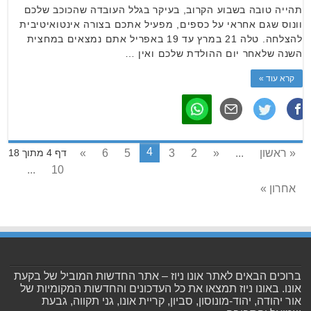
תהייה טובה בשבוע הקרוב, בעיקר בגלל העובדה שהכוכב שלכם
וונוס שגם אחראי על כספים, מפעיל אתכם בצורה אינטואיטיבית
להצלחה. טלה 21 במרץ עד 19 באפריל אתם נמצאים במחצית
השנה שלאחר יום ההולדת שלכם ואין …
קרא עוד »
4
« ראשון
...
«
2
3
5
6
»
דף 4 מתוך 18
...
10
אחרון »
ברוכים הבאים לאתר אונו ניוז – אתר החדשות המוביל של בקעת
אונו. באונו ניוז תמצאו את כל העדכונים והחדשות המקומיות של
אור יהודה, יהוד-מונוסון, סביון, קריית אונו, גני תקווה, גבעת