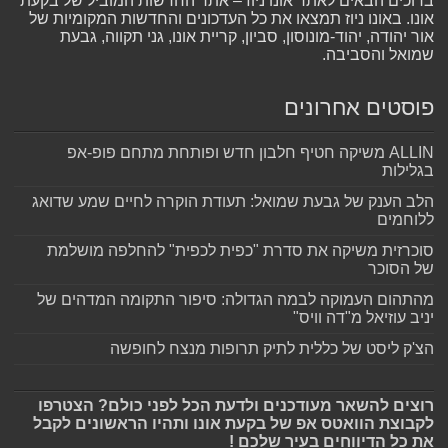
ברוכים הבאים לאתר אונו ניוז – אתר החדשות המוביל של בקעת
אונו. באונו ניוז תמצאו את כל העדכונים והחדשות המקומיות של
אור יהודה, יהוד-מונוסון, סביון, קריית אונו, גני תקווה, גבעת
שמואל והסביבה.
פוסטים אחרונים
ALLIN משיקה חטיף חלבון חדש ופותחת מתחם פופ-אפ
בגלילות
הלב הענק של גבעת שמואל: תעודת הוקרה לחיים שמע שדואג
ללוחמים
סוכרזית משיקה את סדרת "כפית לכפית" להחלפה מושלמת
של הסוכר
מהתהום העמוקה לבמה הגדולה: סיפור התקומה המדהים של
יניב עוזיאל מ"דה וויס"
הצ'ק ליסט של כללית לתיק תרופות מנצח לחופשה
רוצים להשאר מעודכנים ולדעת הכל לפני כולם? הצטרפו
לקבוצת הוואטס אפ של בקעת אונו ותהיו הראשונים לקבל
את כל הדיווחים בעיר שלכם !