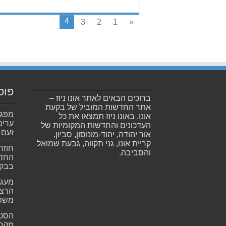
4
3
2
1
«
פוס
ברוכים הבאים לאתר אונו ניוז –
אתר החדשות המוביל של בקעת
אונו. באונו ניוז תמצאו את כל
ערימ
העדכונים והחדשות המקומיות של
זעם
אור יהודה, יהוד-מונוסון, סביון,
קריית אונו, גני תקווה, גבעת שמואל
חוזר
והסביבה.
החדש
בבקע
מעגל
הרצל
משפ
הסטא
מקרי