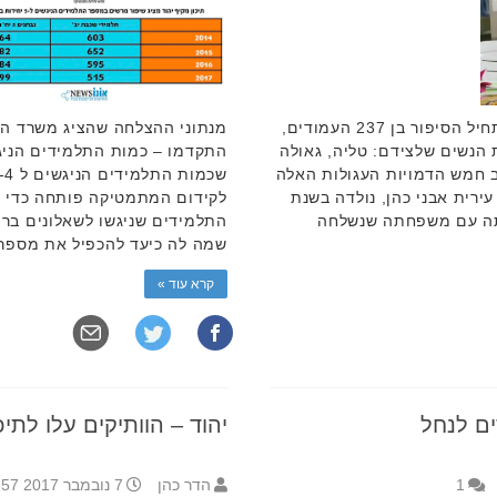
עודד על ערש דווי, חזי לצידו – כך מתחיל הסיפור בן 237 העמודים,
מנתוני ההצלחה שהציג משרד החי
 הנשים שלצידם: טליה, גאולה
התקדמו – כמות התלמידים הניג
ב חמש הדמויות העגולות האלה
עירית אבני כהן, נולדה בשנת
לקידום המתמטיקה פותחה כדי 
עשתה עם משפחתה שנשלחה
שמה לה כיעד להכפיל את מספר
קרא עוד »
ים לנחל
יהוד – הוותיקים עלו לתיכ
1
הדר כהן
7 נובמבר 2017 9:57