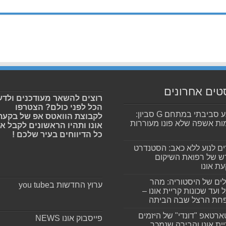
טים אחרונים
רוצים להשאר מעודכנים ולדע
הכל לפני כולם? הצטרפו
מפגע סביבתי במתחם G סביון:
לקבוצת הוואטס אפ של בקעת
ות אשפה שלא פונו מעוררות
אונו ותהיו הראשונים לקבל א
כל הדיווחים בעיר שלכם !
ים לנוע ללא כאב: הסטנדרט
 של רפואת השיקום
ת אונו
ים של היסטוריה: מהר
ערוץ החדשות בyou tube
 ועד שכונות קריית אונו –
חת הרצל שבה הביתה
רטאפ "דונדי" של היזמים
פייסבוק אונו NEWS
ית אונו והבירה שנמכר