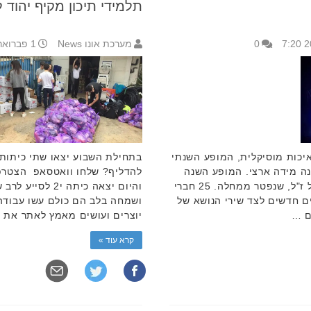
תלמידי תיכון מקיף יהוד 
0
מערכת אונו News
1 פברואר 2017 14:17
איכות מוסיקלית, המופע השנתי
בתחילת השבוע יצאו שתי כיתות 
נה מידה ארצי. המופע השנה
להדליף? שלחו וואטסאפ הצטרפו 
הוקדש לזכרו של בוגר הלהקה, בן יובל ז"ל, שנפטר ממחלה. 25 חברי
והיום יצאה כיתה 
ם חדשים לצד שירי הנושא של
ושמחה בלב הם כולם עשו עבודה 
ם …
יוצרים ועושים מאמץ לאתר את ב
קרא עוד »