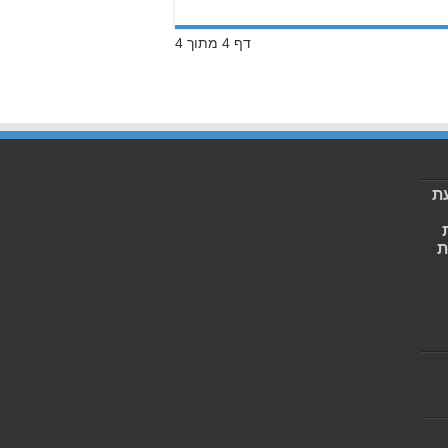
דף 4 מתוך 4
ת
ת