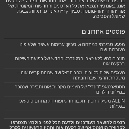
ברוכים הבאים לאתר אונו ניוז – אתר החדשות המוביל של בקעת
אונו. באונו ניוז תמצאו את כל העדכונים והחדשות המקומיות של
אור יהודה, יהוד-מונוסון, סביון, קריית אונו, גני תקווה, גבעת
שמואל והסביבה.
פוסטים אחרונים
מפגע סביבתי במתחם G סביון: ערימות אשפה שלא פונו
מעוררות זעם
חוזרים לנוע ללא כאב: הסטנדרט החדש של רפואת השיקום
בבקעת אונו
מעגלים של היסטוריה: מהר הרצל ועד שכונות קריית אונו –
משפחת הרצל שבה הביתה
הסטארטאפ "דונדי" של היזמים מקריית אונו והבירה שנמכר
במיליוני דולרים
ALLIN משיקה חטיף חלבון חדש ופותחת מתחם פופ-אפ
בגלילות
רוצים להשאר מעודכנים ולדעת הכל לפני כולם? הצטרפו
לקבוצת הוואטס אפ של בקעת אונו ותהיו הראשונים לקבל