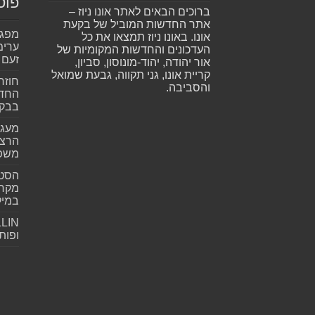
פוס
ברוכים הבאים לאתר אונו ניוז –
אתר החדשות המוביל של בקעת
אונו. באונו ניוז תמצאו את כל
ערימ
העדכונים והחדשות המקומיות של
זעם
אור יהודה, יהוד-מונוסון, סביון,
קריית אונו, גני תקווה, גבעת שמואל
חוזר
והסביבה.
החדש
בבקע
מעגל
הרצל
משפ
הסטא
מקרי
במילי
ופות