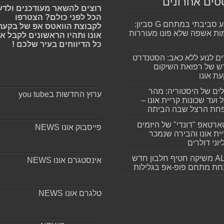
טים אחרונים
רוצים להשאר מעודכנים ולדע
הכל לפני כולם? הצטרפו
מפגע סביבתי במתחם G סביון:
לקבוצת הוואטס אפ של בקעת
ות אשפה שלא פונו מעוררות
אונו ותהיו הראשונים לקבל א
כל הדיווחים בעיר שלכם !
ים לנוע ללא כאב: הסטנדרט
 של רפואת השיקום
ת אונו
ים של היסטוריה: מהר
ערוץ החדשות בyou tube
 ועד שכונות קריית אונו –
חת הרצל שבה הביתה
רטאפ "דונדי" של היזמים
פייסבוק אונו NEWS
ית אונו והבירה שנמכר
וני דולרים
ALLIN משיקה חטיף חלבון חדש
אינסטגרם אונו NEWS
חת מתחם פופ-אפ בגלילות
טלגרם אונו NEWS