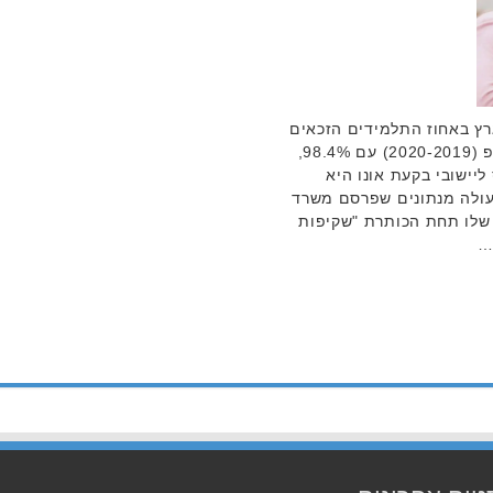
מואל מדורגת במקום ה-4 בארץ באחוז התלמידים הזכאים
בתעודת בגרות בשנת הלימודים תש"פ (2020-2019) עם 98.4%,
צי הוא 73.4%. ביחס ליישובי בקעת אונו היא
 עולה מנתונים שפרסם משרד
ר האינטרנט שלו תחת הכותרת "שקיפות
…