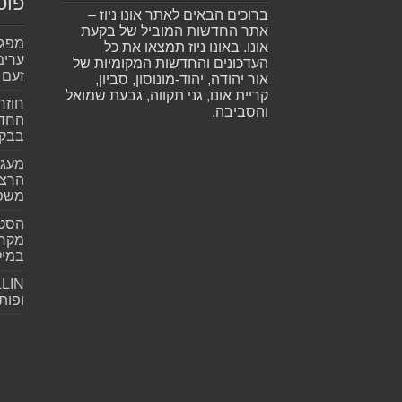
פוס
ברוכים הבאים לאתר אונו ניוז –
אתר החדשות המוביל של בקעת
אונו. באונו ניוז תמצאו את כל
ערימ
העדכונים והחדשות המקומיות של
זעם
אור יהודה, יהוד-מונוסון, סביון,
קריית אונו, גני תקווה, גבעת שמואל
חוזר
והסביבה.
החדש
בבקע
מעגל
הרצל
משפ
הסטא
מקרי
במילי
ופות