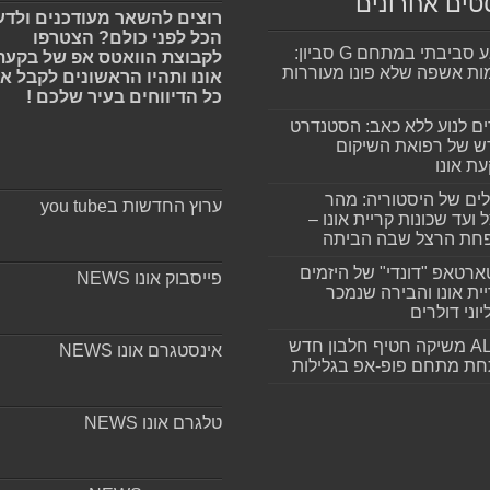
טים אחרונים
רוצים להשאר מעודכנים ולדע
הכל לפני כולם? הצטרפו
מפגע סביבתי במתחם G סביון:
לקבוצת הוואטס אפ של בקעת
ות אשפה שלא פונו מעוררות
אונו ותהיו הראשונים לקבל א
כל הדיווחים בעיר שלכם !
ים לנוע ללא כאב: הסטנדרט
 של רפואת השיקום
ת אונו
ים של היסטוריה: מהר
ערוץ החדשות בyou tube
 ועד שכונות קריית אונו –
חת הרצל שבה הביתה
רטאפ "דונדי" של היזמים
פייסבוק אונו NEWS
ית אונו והבירה שנמכר
וני דולרים
ALLIN משיקה חטיף חלבון חדש
אינסטגרם אונו NEWS
חת מתחם פופ-אפ בגלילות
טלגרם אונו NEWS