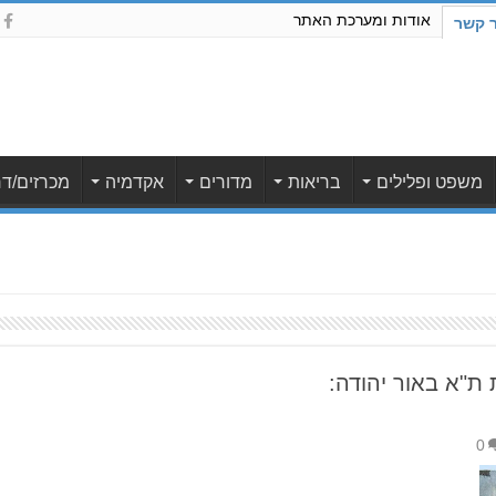
אודות ומערכת האתר
ר קשר
משפט ופלילים
בריאות
מדורים
אקדמיה
מכרזים/דר
ת"א באור יהודה:
0