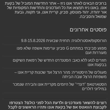
ברוכים הבאים לאתר אונו ניוז – אתר החדשות המוביל של בקעת
אונו. באונו ניוז תמצאו את כל העדכונים והחדשות המקומיות של
אור יהודה, יהוד-מונוסון, סביון, קריית אונו, גני תקווה, גבעת
שמואל והסביבה.
פוסטים אחרונים
הורוסקופ/אסטרולוגיה: תחזית שבועית 9.8-15.8.2026
מפגע סביבתי במתחם G סביון: ערימות אשפה שלא פונו
מעוררות זעם
חוזרים לנוע ללא כאב: הסטנדרט החדש של רפואת השיקום
בבקעת אונו
מעגלים של היסטוריה: מהר הרצל ועד שכונות קריית אונו –
משפחת הרצל שבה הביתה
הסטארטאפ "דונדי" של היזמים מקריית אונו והבירה שנמכר
במיליוני דולרים
רוצים להשאר מעודכנים ולדעת הכל לפני כולם? הצטרפו
לקבוצת הוואטס אפ של בקעת אונו ותהיו הראשונים לקבל