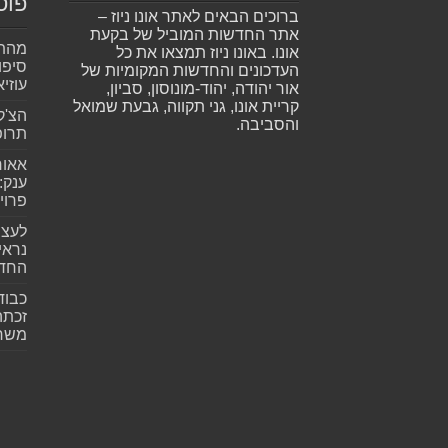
פוס
ברוכים הבאים לאתר אונו ניוז –
אתר החדשות המוביל של בקעת
מהתה
אונו. באונו ניוז תמצאו את כל
סיפו
העדכונים והחדשות המקומיות של
עוזיא
אור יהודה, יהוד-מונוסון, סביון,
קריית אונו, גני תקווה, גבעת שמואל
הצ'ק
והסביבה.
תרופ
אאור
פרוי
לעצב
נראי
החד
כבוד
זכתה
משרת