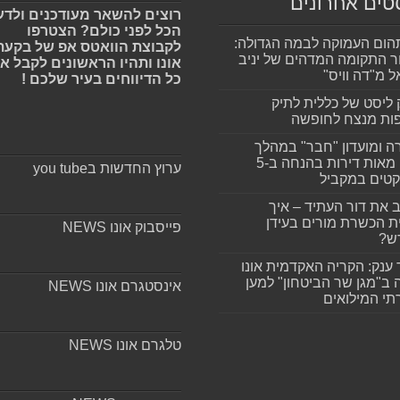
טים אחרונים
רוצים להשאר מעודכנים ולדע
הכל לפני כולם? הצטרפו
ום העמוקה לבמה הגדולה:
לקבוצת הוואטס אפ של בקעת
ר התקומה המדהים של יניב
אונו ותהיו הראשונים לקבל א
ל מ"דה וויס"
כל הדיווחים בעיר שלכם !
 ליסט של כללית לתיק
ות מנצח לחופשה
ה ומועדון "חבר" במהלך
ענק: מאות דירות בהנחה ב-5
ערוץ החדשות בyou tube
קטים במקביל
 את דור העתיד – איך
ת הכשרת מורים בעידן
פייסבוק אונו NEWS
ש?
 ענק: הקריה האקדמית אונו
 ב"מגן שר הביטחון" למען
אינסטגרם אונו NEWS
י המילואים
טלגרם אונו NEWS