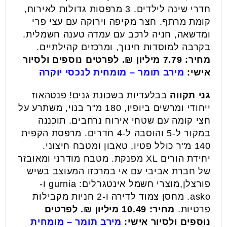
חדרי שינה לילדים. 3 מרפסות גדולות לאירוח,
קומת מרתף. חצר מקיפה וירוקה עם עצי פרי
ומדשאה, חניה לרכב עם עמדה טענה חשמלית.
בקרבה למוסדות חינוך, ומרכזים קהילתיים.
מחיר: 7.79 מיליון ₪. לפרטים נוספים ולסיור
אישי:
מירב תומר – מומחית לנכסי יוקרה
גני תקווה
בבלעדיות בשכונת גנים! פנטהאוז
ייחודי ומרשים ביופיו, 180 מ"ר בנוי, משתרע על
חצי קומה עם שטחי אירוח נרחבים. תוכננה
במקור ל-5 והוסבה ל-4 חדרים. מרפסת הקפית
140 מ"ר כולל פטיו, טאבון ומטבח חיצוני.
יחידת הורים XL מפנקת. מטבח מודרני ומאובזר
של חברת אביבי עם אי במרכזו המעוצב בשיש
פורצלן,מוצרי חשמל אינטגרלים: gurnia ו-
asko. מחסן צמוד לדירה ו-2 חניות מקבילות
פרטיות.
מחיר: 10.49 מיליון ₪. לפרטים
נוספים ולסיור אישי:
מירב תומר – מומחית