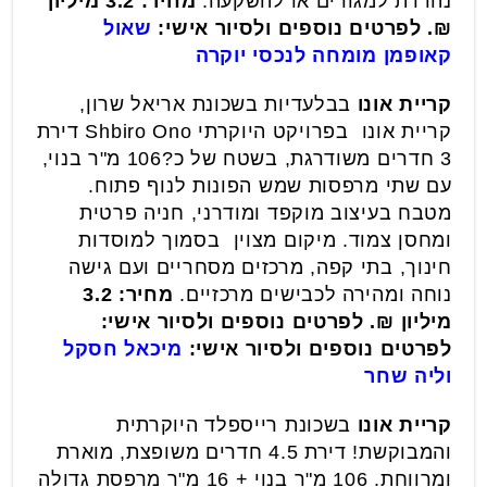
נהדרת למגורים או להשקעה.
מחיר: 3.2 מיליון
₪. לפרטים נוספים ולסיור אישי:
שאול
קאופמן מומחה לנכסי יוקרה
קריית אונו
בבלעדיות בשכונת אריאל שרון,
קריית אונו  בפרויקט היוקרתי Shbiro Ono דירת
3 חדרים משודרגת, בשטח של כ?106 מ"ר בנוי,
עם שתי מרפסות שמש הפונות לנוף פתוח.
מטבח בעיצוב מוקפד ומודרני, חניה פרטית
ומחסן צמוד. מיקום מצוין  בסמוך למוסדות
חינוך, בתי קפה, מרכזים מסחריים ועם גישה
נוחה ומהירה לכבישים מרכזיים.
מחיר: 3.2
מיליון ₪. לפרטים נוספים ולסיור אישי:
לפרטים נוספים ולסיור אישי:
מיכאל חסקל
וליה שחר
קריית אונו
בשכונת רייספלד היוקרתית
והמבוקשת! דירת 4.5 חדרים משופצת, מוארת
ומרווחת. 106 מ"ר בנוי + 16 מ"ר מרפסת גדולה