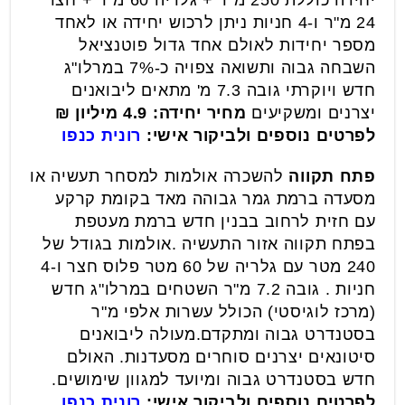
יחידה כוללת 250 מ"ר + גלריה 60 מ"ר + חצר
24 מ"ר ו-4 חניות ניתן לרכוש יחידה או לאחד
מספר יחידות לאולם אחד גדול פוטנציאל
השבחה גבוה ותשואה צפויה כ-7% במרלו"ג
חדש ויוקרתי גובה 7.3 מ' מתאים ליבואנים
יצרנים ומשקיעים
מחיר יחידה: 4.9 מיליון ₪
לפרטים נוספים ולביקור אישי:
רונית כנפו
פתח תקווה
להשכרה אולמות למסחר תעשיה או
מסעדה ברמת גמר גבוהה מאד בקומת קרקע
עם חזית לרחוב בבנין חדש ברמת מעטפת
בפתח תקווה אזור התעשיה .אולמות בגודל של
240 מטר עם גלריה של 60 מטר פלוס חצר ו-4
חניות . גובה 7.2 מ"ר השטחים במרלו"ג חדש
(מרכז לוגיסטי) הכולל עשרות אלפי מ"ר
בסטנדרט גבוה ומתקדם.מעולה ליבואנים
סיטונאים יצרנים סוחרים מסעדנות. האולם
חדש בסטנדרט גבוה ומיועד למגוון שימושים.
לפרטים נוספים ולביקור אישי:
רונית כנפו