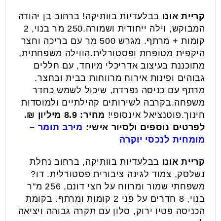
קריית אונו
בבלעדיות בוותיקה! ברחוב בן יהודה
המבוקש, וילה ייחודית ושמורה.250 מר בנוי, 2
קומות + מרתף. מגרש 500 מר עם בריכה וחצר
היקפית מטופחת ופסטורלית.הווילה משפחתית,
מתוכננת בעיצוב אדריכלי מיוחד, עם חללים
גבוהים ופינות אירוח מרווחות בבית ובחצר.
מרתף עם כניסה נפרדת, שיכול לשמש כחדר
משפחה.בקרבה לשירותים קהילתיים ולמוסדות
חינוך.פוטנציאל אינסופי!
מחיר: 8.9 מיליון ₪.
לפרטים נוספים ולסיור אישי:
מירב תומר –
מומחית לנכסי יוקרה
קריית אונו
בבלעדיות בוותיקה, ברחוב נחלת
נשלסק, צמוד לגינה ציבורית פסטורלית. דו?
משפחתי שמור ומרווח על חצי דונם, 256 מ"ר
בנוי, 8 חדרים על פני 2 קומות ומרתף. בקומת
הכניסה פטיו ירוק, סלון עם תקרה גבוהה ויציאה