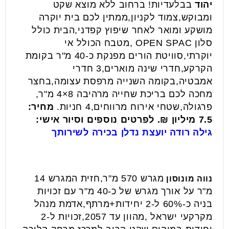
יהוד
בבלעדיות! ברחוב ללא מוצא שקט
ומבוקש,צמוד לקניון,ממתין לכם בית יוקרה
מושקע ומואר לאחר שיפוץ קפדני,הבית כולל
סלון OPEN SPAC ,מטבח הכולל אי
יוקרתי,סוויטת הורים מפנקת כ-40 מ"ר בקומת
הקרקע,חדרי שינה מוארים,3 חדרי
אמבטיה,בקומה השנייה מרפסת עצומה,בחצר
מחכה לכם בריכת שחייה מרהיבה 8×4 מ"ר,
פרגולה,שטחי אירוח מרווחים,4 חניות.
מחיר:
7.5 מיליון ₪. לפרטים נוספים וסיור אישי:
גילה רודה יועצת נדלן בכירה לשירותך
מגרש 570 מ"ר,חזית המגרש 14
נווה מונוסון
מ"ר על אורך מגרש של כ-40 מ"ר עם זכויות
בניה כ-60% ל-2 יחידות+מרתף,אדמת מנהל
מקרקעי ישראל ,מהוון עד 2057,זכויות ל-2