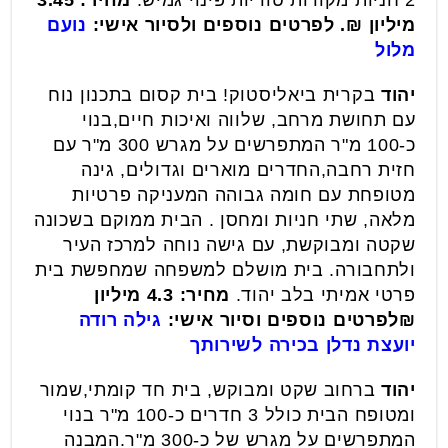
2 חניות מקורות טוריות פינוי גמיש.
מחיר: 3.45
מיליון ₪.
לפרטים נוספים ולסיור אישי:
נועם
מלול
יהוד
בקרית ביאליסטוק! בית קסום בתכנון נוח
עם תחושת מרחב, שלווה ואיכות חיים,בנוי
כ-100 מ"ר המתפרשים על מגרש 300 מ"ר עם
חזית רחבה,החדרים מוארים וגדולים, גינה
מטופחת עם חומה גבוהה המעניקה פרטיות
מלאה, שתי חניות ומחסן . הבית ממוקם בשכונה
שקטה ומבוקשת, עם גישה נוחה למרכז העיר
ולתחבורה. בית מושלם למשפחה שמחפשת בית
פרטי אמיתי בלב יהוד.
מחיר: 4.3 מיליון
₪
לפרטים נוספים וסיור אישי:
גילה רודה
יועצת נדלן בכירה לשירותך
יהוד
ברחוב שקט ומבוקש, בית חד קומתי,שמור
ומטופח הבית כולל 3 חדרים כ-100 מ"ר בנוי
המתפרשים על מגרש של כ-300 מ"ר.המבנה