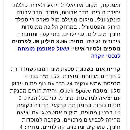
ומפנקת, מקום אידיאלי להירגע ולארח. כוללת
יחידת הורים, חדר ארונות, ממ"ד וחדר עבודה
פונקציונלי. מיקום מושלם מול פארק רייספלד
הירוק והפסטורלי, במרחק הליכה ממוסדות
חינוך מובילים, גני ילדים, בתי קפה ותחבורה
ציבורית נגישה.
מחיר: 3.95 מיליון ₪. לפרטים
נוספים ולסיור אישי:
שאול קאופמן מומחה
לנכסי יוקרה
קריית אונו
בשכונת פסגת אונו המבוקשת! דירת
5 חדרים מרווחת ומוארת. 152 מ"ר בנוי +
מרפסת שמש ענקית 24 מ"ר עם נוף פתוח וירוק.
סלון ומטבח Open Space, יחידת הורים מפנקת
עם יציאה למרפסת, מיני מרכזי בכל הבית. 2
חניות נוחות בחניון תת קרקעי. הדירה בקומה
10 בבניין מטופח, מיקום אסטרטגי עם יציאה
מהירה לכבישים מרכזיים, בקרבה למוסדות
חינוך, פארקים ומרכזים קהילתיים.
מחיר: 4