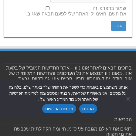
שמור בדפדפן זה
את השם, האימייל והאתר שלי לפעם הבאה שאגיב.
ברוכים הבאים לאתר אונו ניוז – אתר החדשות המוביל של בקעת
אונו. באונו ניוז תמצאו את כל העדכונים והחדשות המקומיות של
אור יהודה, יהוד-מונוסון, סביון, קריית אונו, גני תקווה, גבעת
שמואל והסביבה.
אנחנו משתמשים בעוגיות כדי לשפר את החוויה שלך באתר שלנו, בלחיצה
על מסכים, אני מאשר/ת שקראתי, הבנתי ומסכים/מה למדיניות הפרטיות
פוסטים אחרונים
של האתר ולעיבוד המידע האישי שלי.
מסכים
מדיניות הפרטיות
להוביל שינוי. לפתח פתרונות. להשפיע על עתיד מערכת
הבריאות
רואים את העולם מגובה 95 ס"מ: היוזמה הקהילתית שכבשה
את גני תקווה