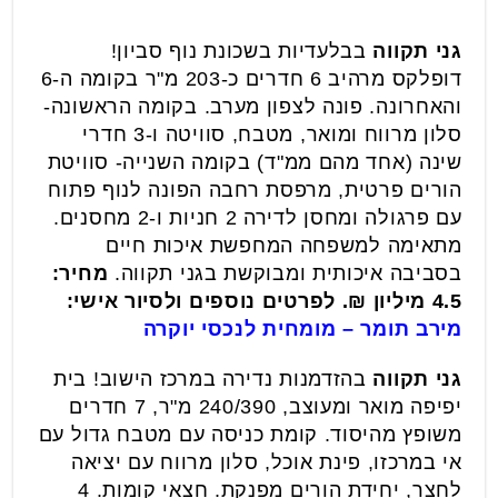
גני תקווה
בבלעדיות בשכונת נוף סביון!
דופלקס מרהיב 6 חדרים כ-203 מ"ר בקומה ה-6
והאחרונה. פונה לצפון מערב. בקומה הראשונה-
סלון מרווח ומואר, מטבח, סוויטה ו-3 חדרי
שינה (אחד מהם ממ"ד) בקומה השנייה- סוויטת
הורים פרטית, מרפסת רחבה הפונה לנוף פתוח
עם פרגולה ומחסן לדירה 2 חניות ו-2 מחסנים.
מתאימה למשפחה המחפשת איכות חיים
בסביבה איכותית ומבוקשת בגני תקווה.
מחיר:
4.5 מיליון ₪. לפרטים נוספים ולסיור אישי:
מירב תומר – מומחית לנכסי יוקרה
גני תקווה
בהזדמנות נדירה במרכז הישוב! בית
יפיפה מואר ומעוצב, 240/390 מ"ר, 7 חדרים
משופץ מהיסוד. קומת כניסה עם מטבח גדול עם
אי במרכזו, פינת אוכל, סלון מרווח עם יציאה
לחצר, יחידת הורים מפנקת. חצאי קומות. 4