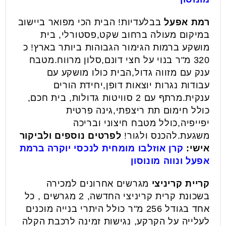
רמת אפעל
בבלעדיות! הבית הכי מפואר ביישוב
במיקום מעולה ברחוב שקט,פסטורלי, בית
מושקע ברמות הגימור הגבוהות ביותר בארץ! כ
320 מ"ר בנוי על חצי דונם,סלון מרווח.מטבח
ענק עם מזווה גדול,הבית כולו מושקע עם
עבודות נגרות יוצאות דופן,יחידת הורים
ענקית.מרתף עם 2 סוויטות גדולות, בית חכם,
כולל חימום תת ריצפתי,גינה פרטית
יפייפיה,כולל מטבח חיצוני ובריכה
משגעת.להכנס ולגור!
לפרטים נוספים ולביקור
אישי:
קרן אוזלבו מומחית לנכסי יוקרה ברמת
אפעל ונווה מונוסון
קריית קריניצי
מגרשים אחרונים למכירה
בשכונת קרית קריניצי החדשה, 2 מגרשים , כל
אחד בגודל 256 מ"ר כולל היתרי בנייה מוכנים
לעלייה על הקרקע, נגישות זמינה לרכבת הקלה