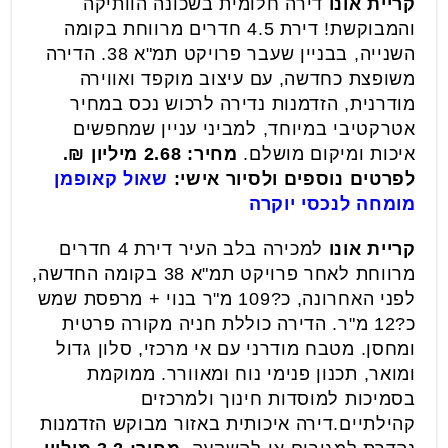
קריית אונו
דירה חלומית בשכונה הוותיקה
והמבוקשת! דירת 4.5 חדרים מרווחת בקומה
השנייה, בבניין שעבר פרויקט תמ"א 38. הדירה
משופצת כחדשה, עם עיצוב מוקפד ואווירה
מודרנית, הזדמנות נדירה לרכוש נכס במחיר
אטרקטיבי במיוחד, למביני עניין שמחפשים
איכות ומיקום מושלם.
מחיר: 2.68 מיליון ₪.
לפרטים נוספים ולסיור אישי:
שאול קאופמן
מומחה לנכסי יוקרה
קריית אונו
למכירה בלב העיר דירת 4 חדרים
מרווחת לאחר פרויקט תמ"א 38 בקומה החדשה,
לפני האחרונה, כ?109 מ"ר בנוי + מרפסת שמש
כ?12 מ"ר. הדירה כוללת חניה מקורה פרטית
ומחסן. מטבח מודרני עם אי מרכזי, סלון גדול
ומואר, תכנון פנימי נוח ומאוורר. ממוקמת
בסמיכות למוסדות חינוך ולמרכזים
קהילתיים.דירה איכותית באזור מבוקש הזדמנות