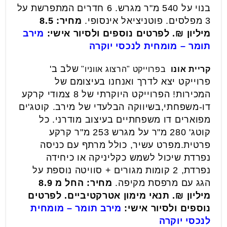
בנוי על 540 מ"ר מגרש. 6 חדרים המתפרשת על
3 מפלסים. פוטניציאל אינסופי.
מחיר: 8.5
מיליון ₪. לפרטים נוספים ולסיור אישי:
מירב
תומר – מומחית לנכסי יוקרה
שלב ב'
קריית אונו
בפרוייקט "הרצוג אווניו"
פרוייקט יצא לדרך ואנחנו בעיצומם של
המכירות! הפרוייקט היוקרתי של 8 צמודי קרקע
דו-משפחתי,בשיווקה הבלעדי של מירב. קוטג'ים
מפוארים דו משפחתיים בעיצוב מודרני. כל
קוטג' 280 מ"ר על מגרש 253 מ"ר קרקע
פרטית.מפרט עשיר, כולל מרתף עם כניסה
נפרדת שיכול לשמש כקליניקה או כיחידה
נפרדת, 2 קומות מגורים + סוויטה נוספת על
הגג עם מרפסת מקיפה.
מחיר: החל מ 8.9
מיליון ₪. תנאי מימון אטרקטיביים.
לפרטים
נוספים ולסיור אישי:
מירב תומר – מומחית
לנכסי יוקרה