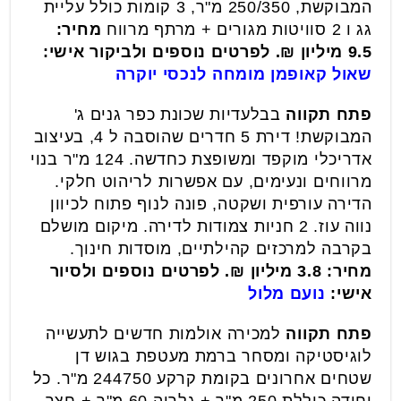
המבוקשת, 250/350 מ"ר, 3 קומות כולל עליית
גג ו 2 סוויטות מגורים + מרתף מרווח
מחיר:
9.5 מיליון ₪. לפרטים נוספים ולביקור אישי:
שאול קאופמן מומחה לנכסי יוקרה
פתח תקווה
בבלעדיות שכונת כפר גנים ג'
המבוקשת! דירת 5 חדרים שהוסבה ל 4, בעיצוב
אדריכלי מוקפד ומשופצת כחדשה. 124 מ"ר בנוי
מרווחים ונעימים, עם אפשרות לריהוט חלקי.
הדירה עורפית ושקטה, פונה לנוף פתוח לכיוון
נווה עוז. 2 חניות צמודות לדירה. מיקום מושלם
בקרבה למרכזים קהילתיים, מוסדות חינוך.
מחיר: 3.8 מיליון ₪.
לפרטים נוספים ולסיור
אישי:
נועם מלול
פתח תקווה
למכירה אולמות חדשים לתעשייה
לוגיסטיקה ומסחר ברמת מעטפת בגוש דן
שטחים אחרונים בקומת קרקע 244750 מ"ר. כל