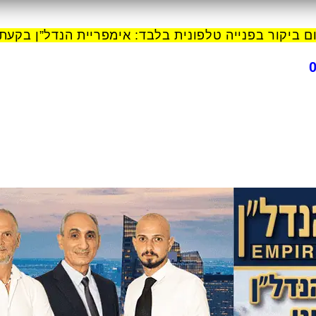
 ביקור בפנייה טלפונית בלבד: אימפריית הנדל”ן בקעת א