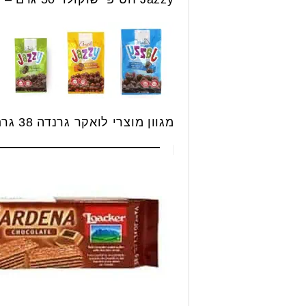
מגוון מוצרי לואקר גרנדה 38 גרם – 4 יחידות ב 10.90 ש״ח.