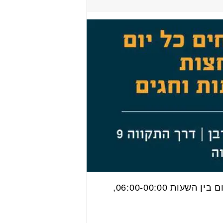
"סופרטל" מזמינה את תושבי גני תקווה והסביבה להנות ממבצעי פורים הסניף פתוח כל יום בין השעות 06:00-00:00,