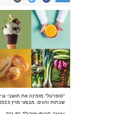
שבתות וחגים. מבצעי מרץ 2023 לפניכם:
Jazzy חטיפי שוקולד 50 גרם – 4 יחידות ב 10 ש״ח.