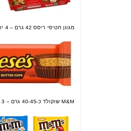
מגוון חטיפי ריסס 42 גרם – 4 יחידות ב 10.90 ש״ח.
M&M שוקולד כ-40-45 גרם – 3 יחידות ב 12 ש״ח.