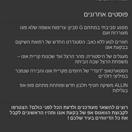
פוסטים אחרונים
מפגע סביבתי במתחם G סביון: ערימות אשפה שלא פונו
מעוררות זעם
חוזרים לנוע ללא כאב: הסטנדרט החדש של רפואת השיקום
בבקעת אונו
מעגלים של היסטוריה: מהר הרצל ועד שכונות קריית אונו –
משפחת הרצל שבה הביתה
הסטארטאפ "דונדי" של היזמים מקריית אונו והבירה שנמכר
במיליוני דולרים
ALLIN משיקה חטיף חלבון חדש ופותחת מתחם פופ-אפ
בגלילות
רוצים להשאר מעודכנים ולדעת הכל לפני כולם? הצטרפו
לקבוצת הוואטס אפ של בקעת אונו ותהיו הראשונים לקבל
את כל הדיווחים בעיר שלכם !