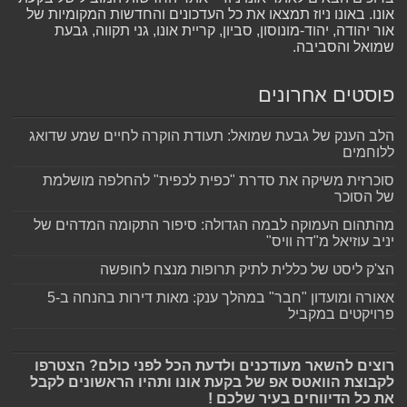
אונו. באונו ניוז תמצאו את כל העדכונים והחדשות המקומיות של
אור יהודה, יהוד-מונוסון, סביון, קריית אונו, גני תקווה, גבעת
שמואל והסביבה.
פוסטים אחרונים
הלב הענק של גבעת שמואל: תעודת הוקרה לחיים שמע שדואג
ללוחמים
סוכרזית משיקה את סדרת "כפית לכפית" להחלפה מושלמת
של הסוכר
מהתהום העמוקה לבמה הגדולה: סיפור התקומה המדהים של
יניב עוזיאל מ"דה וויס"
הצ'ק ליסט של כללית לתיק תרופות מנצח לחופשה
אאורה ומועדון "חבר" במהלך ענק: מאות דירות בהנחה ב-5
פרויקטים במקביל
רוצים להשאר מעודכנים ולדעת הכל לפני כולם? הצטרפו
לקבוצת הוואטס אפ של בקעת אונו ותהיו הראשונים לקבל
את כל הדיווחים בעיר שלכם !