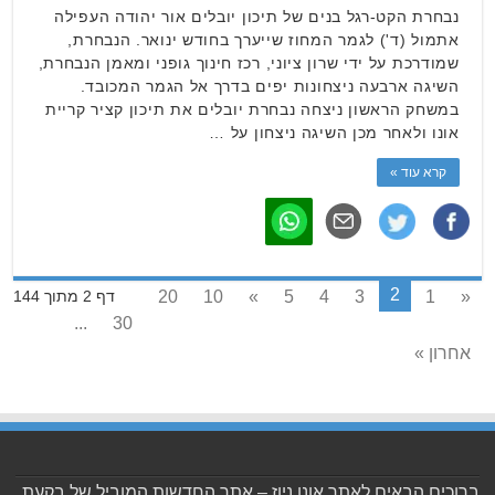
נבחרת הקט-רגל בנים של תיכון יובלים אור יהודה העפילה
אתמול (ד') לגמר המחוז שייערך בחודש ינואר. הנבחרת,
שמודרכת על ידי שרון ציוני, רכז חינוך גופני ומאמן הנבחרת,
השיגה ארבעה ניצחונות יפים בדרך אל הגמר המכובד.
במשחק הראשון ניצחה נבחרת יובלים את תיכון קציר קריית
אונו ולאחר מכן השיגה ניצחון על …
קרא עוד »
2
20
10
»
5
4
3
1
«
דף 2 מתוך 144
...
30
אחרון »
ברוכים הבאים לאתר אונו ניוז – אתר החדשות המוביל של בקעת