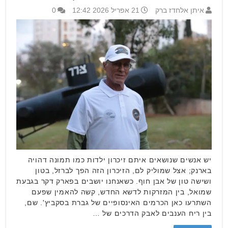
איתן אלחדז ברק
21 אפריל 2026 12:42
0
יש אנשים שנושאים איתם זיכרון ילדות כמו תמונה דהויה
בארנק; אצל שמוליק לם, הזיכרון הזה הפך לברזל, בטון
ושישה טון של אבן חוף. כשאנחנו יושבים בפארק דקר בגבעת
שמואל, בין המזרקות לדשא החדש, קשה להאמין שפעם
השתרעו כאן הכרמים האינסופיים של גברת בסקביץ'. שם,
בין ריח הענבים לאבק הדרכים של …