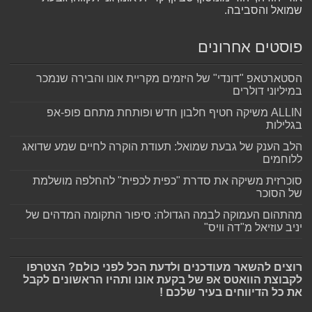
שמואל והסביבה.
פוסטים אחרונים
הסטארטאפ "דונדי" של היזמים מקריית אונו והבירה שנמכר
במיליוני דולרים
ALLIN משיקה חטיף חלבון חדש ופותחת מתחם פופ-אפ
בגלילות
הלב הענק של גבעת שמואל: תעודת הוקרה לחיים שמע שדואג
ללוחמים
סוכרזית משיקה את סדרת "כפית לכפית" להחלפה מושלמת
של הסוכר
מהתהום העמוקה לבמה הגדולה: סיפור התקומה המדהים של
יניב עוזיאל מ"דה וויס"
רוצים להשאר מעודכנים ולדעת הכל לפני כולם? הצטרפו
לקבוצת הוואטס אפ של בקעת אונו ותהיו הראשונים לקבל
את כל הדיווחים בעיר שלכם !