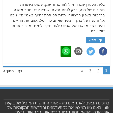
גלית הלפרן עמדה מול לוח שחור ענק, עמוס בעשרות
תמונות של בנה, ברק לוחם גבעתי שנפל לפני יותר משנה
בקרבות בצפון הרצועה. תחת הכותרת "חיוך בשמיים", ניבטו
אליה פניו של ברק – צעיר שאהב כדורסל, אהב את החיים
והיה בשר מבשרו של שבט גילעד חניך ולימים מדריך אהוב.
"וואי, זה …
קרא עוד »
1
»
3
2
דף 1 מתוך 3
ברוכים הבאים לאתר אונו ניוז – אתר החדשות המוביל של בקעת
אונו. באונו ניוז תמצאו את כל העדכונים והחדשות המקומיות של
אור יהודה, יהוד-מונוסון, סביון, קריית אונו, גני תקווה, גבעת