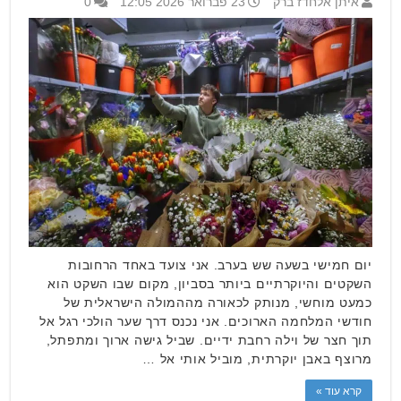
איתן אלחדז ברק
23 פברואר 2026 12:05
0
יום חמישי בשעה שש בערב. אני צועד באחד הרחובות
השקטים והיוקרתיים ביותר בסביון, מקום שבו השקט הוא
כמעט מוחשי, מנותק לכאורה מההמולה הישראלית של
חודשי המלחמה הארוכים. אני נכנס דרך שער הולכי רגל אל
תוך חצר של וילה רחבת ידיים. שביל גישה ארוך ומתפתל,
מרוצף באבן יוקרתית, מוביל אותי אל …
קרא עוד »