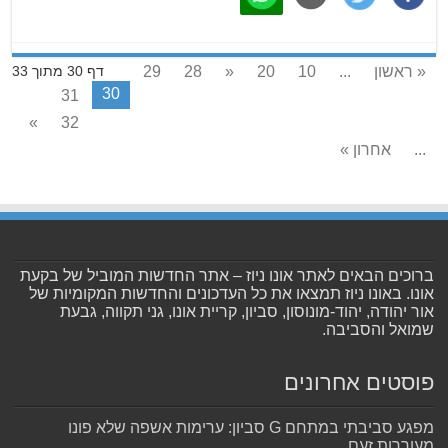
« ראשון
...
10
20
«
28
29
דף 30 מתוך 33
30
31
»
32
...
אחרון »
ברוכים הבאים לאתר אונו ניוז – אתר החדשות המוביל של בקעת
אונו. באונו ניוז תמצאו את כל העדכונים והחדשות המקומיות של
אור יהודה, יהוד-מונוסון, סביון, קריית אונו, גני תקווה, גבעת
שמואל והסביבה.
פוסטים אחרונים
מפגע סביבתי במתחם G סביון: ערימות אשפה שלא פונו
מעוררות זעם