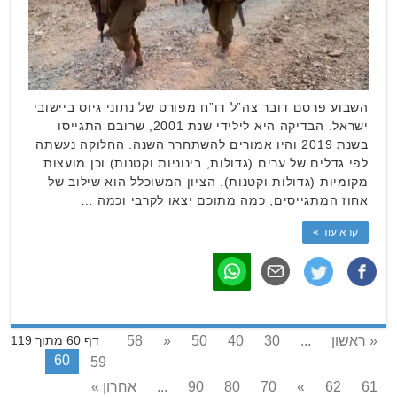
השבוע פרסם דובר צה”ל דו”ח מפורט של נתוני גיוס ביישובי
ישראל. הבדיקה היא לילידי שנת 2001, שרובם התגייסו
בשנת 2019 והיו אמורים להשתחרר השנה. החלוקה נעשתה
לפי גדלים של ערים (גדולות, בינוניות וקטנות) וכן מועצות
מקומיות (גדולות וקטנות). הציון המשוכלל הוא שילוב של
אחוז המתגייסים, כמה מתוכם יצאו לקרבי וכמה …
קרא עוד »
« ראשון
...
30
40
50
«
58
דף 60 מתוך 119
60
59
61
62
»
70
80
90
...
אחרון »