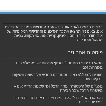
ברוכים הבאים לאתר אונו ניוז – אתר החדשות המוביל של בקעת
אונו. באונו ניוז תמצאו את כל העדכונים והחדשות המקומיות של
אור יהודה, יהוד-מונוסון, סביון, קריית אונו, גני תקווה, גבעת
שמואל והסביבה.
פוסטים אחרונים
מפגע סביבתי במתחם G סביון: ערימות אשפה שלא פונו
מעוררות זעם
חוזרים לנוע ללא כאב: הסטנדרט החדש של רפואת השיקום
בבקעת אונו
מעגלים של היסטוריה: מהר הרצל ועד שכונות קריית אונו –
משפחת הרצל שבה הביתה
הסטארטאפ "דונדי" של היזמים מקריית אונו והבירה שנמכר
במיליוני דולרים