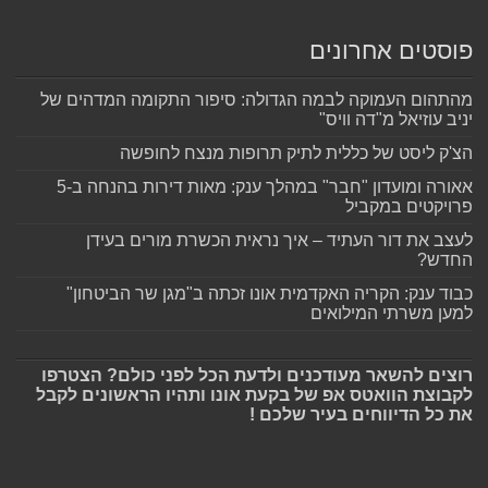
פוסטים אחרונים
מהתהום העמוקה לבמה הגדולה: סיפור התקומה המדהים של
יניב עוזיאל מ"דה וויס"
הצ'ק ליסט של כללית לתיק תרופות מנצח לחופשה
אאורה ומועדון "חבר" במהלך ענק: מאות דירות בהנחה ב-5
פרויקטים במקביל
לעצב את דור העתיד – איך נראית הכשרת מורים בעידן
החדש?
כבוד ענק: הקריה האקדמית אונו זכתה ב"מגן שר הביטחון"
למען משרתי המילואים
רוצים להשאר מעודכנים ולדעת הכל לפני כולם? הצטרפו
לקבוצת הוואטס אפ של בקעת אונו ותהיו הראשונים לקבל
את כל הדיווחים בעיר שלכם !