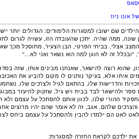
טסאפ
 אונו ניוז
לדים שם ישובו למסגרות הלימודים: הגדולים יותר יישאר
 שונה, ממה שהיה. יתכן שהעובדה הזו, עשויה לגרום לת
המצב אצלי, בביתי הפרטי, הבן הצעיר, מתוסכל מכך שאחי
, "ובכלל זה לא הוגן למה הוא נשאר ואני לא…"
ן, שהוא רוצה להישאר, שאנחנו מבינים אותו, שזה בסדר
מים איתו אלא, בעיקר נותנים לו מקום להביע את האכזב
כויות והדרישות שלו, בהתאם לגיל ולצרכים שלו, נשתמש 
פר ולהישאר לבד בבית ויש גיל, שזקוק להיעזר במבוגר 
תפקיד ההורי שלנו, לכוון אותם להסתכל על עצמם ולא ה
והצרכים שלהם. אגב, זה לא אומר שהם יהיו מרוצים אחרי 
אט לאט הם ילמדו להבין ולהסתכל על עצמם ביחס לצרכי
 את ילדכם לקראת החזרה למסגרות: