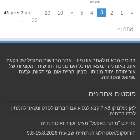
משפט
3
20
10
»
5
4
2
1
«
דף 3 מתוך 43
...
30
אחרון »
ברוכים הבאים לאתר אונו ניוז – אתר החדשות המוביל של בקעת
אונו. באונו ניוז תמצאו את כל העדכונים והחדשות המקומיות של
אור יהודה, יהוד-מונוסון, סביון, קריית אונו, גני תקווה, גבעת
שמואל והסביבה.
פוסטים אחרונים
לאן נעלם קו 8א'? קבע לנסוע עם חברים לסרט ונשאר להמתין
לבדו בתחנה
פרויקט "מיתר באפעל" מציע יוקרה ואיכות חיים
הורוסקופ/אסטרולוגיה: תחזית שבועית 9.8-15.8.2026