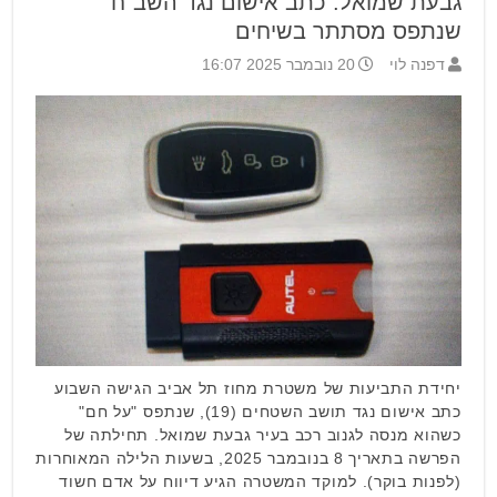
גבעת שמואל: כתב אישום נגד השב"ח
שנתפס מסתתר בשיחים
דפנה לוי
20 נובמבר 2025 16:07
יחידת התביעות של משטרת מחוז תל אביב הגישה השבוע
כתב אישום נגד תושב השטחים (19), שנתפס "על חם"
כשהוא מנסה לגנוב רכב בעיר גבעת שמואל. תחילתה של
הפרשה בתאריך 8 בנובמבר 2025, בשעות הלילה המאוחרות
(לפנות בוקר). למוקד המשטרה הגיע דיווח על אדם חשוד