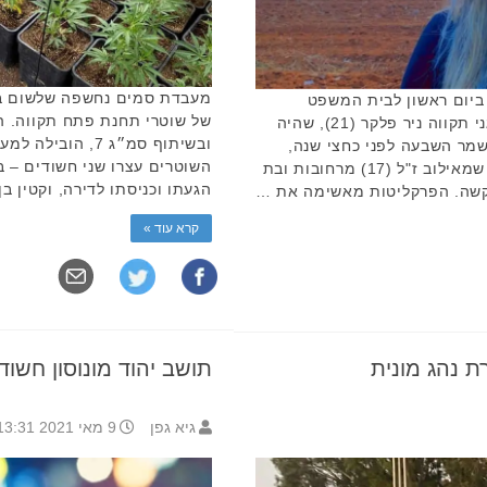
מעבדת סמים נחשפה שלשום בד
 ביום ראשון לבית המשפט
של שוטרי תחנת פתח תקווה. ה
המחוזי מרכז כתב אישום נגד תושב גני תקווה ניר פלקר (21), שהיה
ובשיתוף סמ״ג 7, 
שמר השבעה לפני כחצי שנה,
ב-12.12.2020. בתאונה נהרגה מדלן שמאילוב ז"ל (17) מרחובות ובת
הגעתו וכניסתו לדירה, וקטין בן 17 תושב בני ברק שנמצא בדירה, 
קרא עוד »
ת נהג מונית
תושב יהוד מונוסון חשוד 
גיא גפן
9 מאי 2021 13:31