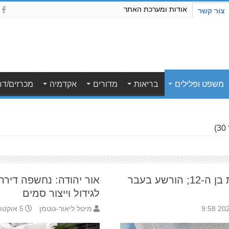
אודות ומערכת האתר
צור קשר
משפט ופלילים
בריאות
מדורים
אקדמיה
מכרזים/דר
)
הוארך מעצר החשוד בדריסת בן ה-12; הורשע בעבר
אור יהודה: נחשפה די
לגידול וייצור סמים
מיטל ליאור-גוטמן
5 אוקטובר 2021 14:22