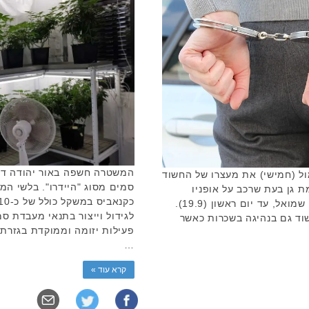
המשטרה חשפה באור יהודה ד
ל (חמישי) את מעצרו של החשוד
סמים מסוג "היידרו". בלשי ה
לות דעת של בן ה-12 מרמת גן בעת שרכב על אופניו
שלשום בכביש 4, סמוך למחלף גבעת שמואל, עד יום ראשון (19.9).
לגידול וייצור בתנאי מעבדת ס
 יעקב, חשוד גם בנהיגה בשכרות כאשר
פעילות יזומה וממוקדת בגזרת
…
קרא עוד »