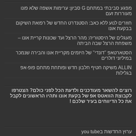
מפגע סביבתי במתחם G סביון: ערימות אשפה שלא פונו
מעוררות זעם
חוזרים לנוע ללא כאב: הסטנדרט החדש של רפואת השיקום
בבקעת אונו
מעגלים של היסטוריה: מהר הרצל ועד שכונות קריית אונו –
משפחת הרצל שבה הביתה
הסטארטאפ "דונדי" של היזמים מקריית אונו והבירה שנמכר
במיליוני דולרים
ALLIN משיקה חטיף חלבון חדש ופותחת מתחם פופ-אפ
בגלילות
רוצים להשאר מעודכנים ולדעת הכל לפני כולם? הצטרפו
לקבוצת הוואטס אפ של בקעת אונו ותהיו הראשונים לקבל
את כל הדיווחים בעיר שלכם !
ערוץ החדשות בyou tube