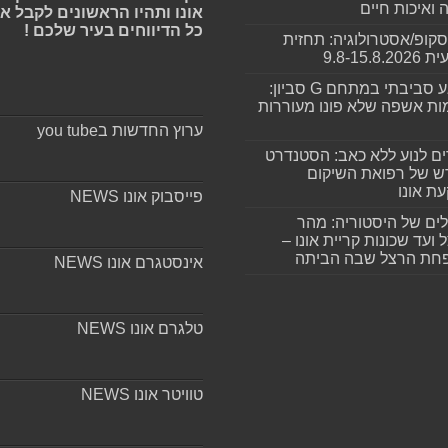
ה ואיכות חיים
אונו ותהיו הראשונים לקבל א
כל הדיווחים בעיר שלכם !
סקופ/אסטרולוגיה: תחזית
9.8-15.8.2
מפגע סביבתי במתחם G סביון:
ות אשפה שלא פונו מעוררות
ערוץ החדשות בyou tube
ים לנוע ללא כאב: הסטנדרט
 של רפואת השיקום
ת אונו
פייסבוק אונו NEWS
ים של היסטוריה: מהר
 ועד שכונות קריית אונו –
חת הרצל שבה הביתה
אינסטגרם אונו NEWS
טלגרם אונו NEWS
טוויטר אונו NEWS