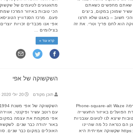
ה שאתם מחפשים כשאתם
מתגעגעים לטעמים של שקשוקה
עשיר שמוכן במקום, ביצים
הכי טובות באיזור המרכז שמ
הכי חשוב – באגט שלא תרצו
פעם. מרכז הסנדוויץ הטוניסאי
ה הוא לחם פריך וטרי. את זה
אפי אנו מכבדים זכויות יוצרים
בצילומים …
קרא עוד »
השקשוקה של אפי
תוכן מקודם
20 יולי 2020 12:00
חומוס חולון – שקשוקה פיקנטית וטעימה Phone-square-alt Waze
Facebook Inst במסעדת הפועלים באיזור התעשייה
עם רוטב עשיר ופיקנטי, אוויר
ובות שיצא לנו לטעום.עגבניות
אפי ממקמת את עצמה במקום 
ן הם כנראה כל מה שהיינו
באור יהודה כבר שנים. לשקשוק
צריכים. https://youtu.be/dVn-pbhoLWM שקשוקה אמיתית היא
האוכלים במקום כבר שנים. סו