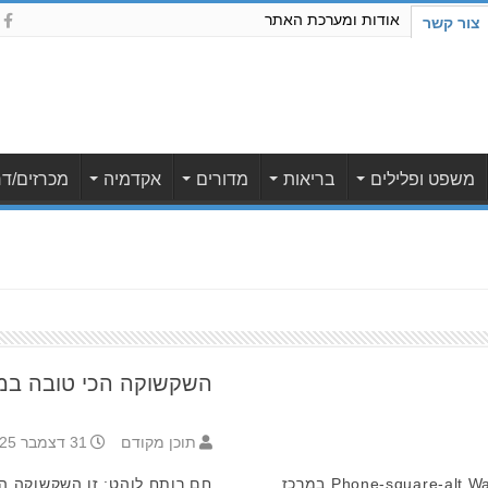
אודות ומערכת האתר
צור קשר
משפט ופלילים
בריאות
מדורים
אקדמיה
מכרזים/דר
השקשוקה הכי טובה במרכז
תוכן מקודם
31 דצמבר 2025 9:15
מרכז הסנדוויץ הטונסאי תל אביב Phone-square-alt Waze במרכז