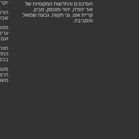
יוקר
העדכונים והחדשות המקומיות של
אור יהודה, יהוד-מונוסון, סביון,
הורו
קריית אונו, גני תקווה, גבעת שמואל
שבועית 026
והסביבה.
ערימ
זעם
חוזר
החדש
בבקע
מעגל
הרצל
משפ