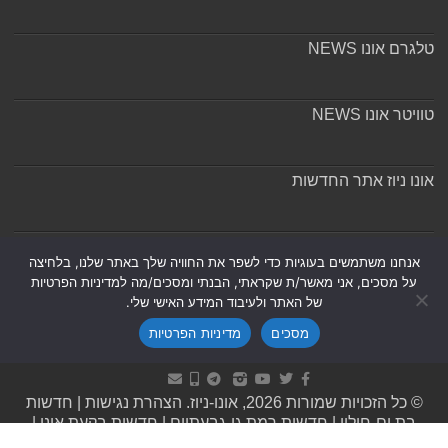
טלגרם אונו NEWS
טוויטר אונו NEWS
אונו ניוז אתר החדשות
אודות ומערכת האתר
אנחנו משתמשים בעוגיות כדי לשפר את החוויה שלך באתר שלנו, בלחיצה
על מסכים, אני מאשר/ת שקראתי, הבנתי ומסכים/מה למדיניות הפרטיות
של האתר ולעיבוד המידע האישי שלי.
מסכים
מדיניות הפרטיות
Powered by
Nintay
© כל הזכויות שמורות 2026, אונו-ניוז.
הצהרת נגישות
|
חדשות
בת ים-חולון
|
חדשות רמת גן-גבעתיים
|
חדשות בקעת אונו
|
תקנון אתר ומדיניות פרטיות
|
מדיניות תיקונים ושקיפות