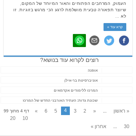
העמוק, המרחבים הפתוחים והאור המיוחד של המקום,
שיוצר תפאורה טבעית מושלמת לרגע הכי מרגש בזוגיות. זו
לא …
קרא עוד »
רוצים לקרוא עוד בנושא?
אופנה
אוניברסיטת בר-אילן
המרכז ללימודים אקדמאים
שכונת גדות: העתיד האורבני החדש של המרכז
4
« ראשון
...
«
2
3
5
6
»
דף 4 מתוך 99
20
10
30
...
אחרון »