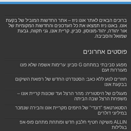
ברוכים הבאים לאתר אונו ניוז – אתר החדשות המוביל של בקעת
אונו. באונו ניוז תמצאו את כל העדכונים והחדשות המקומיות של
אור יהודה, יהוד-מונוסון, סביון, קריית אונו, גני תקווה, גבעת
שמואל והסביבה.
פוסטים אחרונים
מפגע סביבתי במתחם G סביון: ערימות אשפה שלא פונו
מעוררות זעם
חוזרים לנוע ללא כאב: הסטנדרט החדש של רפואת השיקום
בבקעת אונו
מעגלים של היסטוריה: מהר הרצל ועד שכונות קריית אונו –
משפחת הרצל שבה הביתה
הסטארטאפ "דונדי" של היזמים מקריית אונו והבירה שנמכר
במיליוני דולרים
ALLIN משיקה חטיף חלבון חדש ופותחת מתחם פופ-אפ
בגלילות