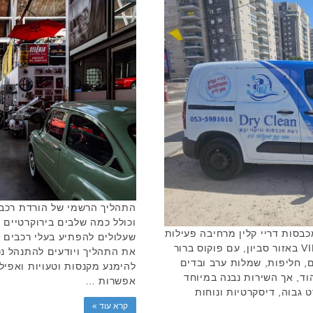
התהליך הרשמי של הורדת רכב
וכולל כמה שלבים בירוקרטיים 
בסות דריי קלין מרחיבה פעילות
שעלולים להפתיע בעלי רכבים ש
ומתחילה להפעיל שירותי משלוחים VIP באזור סביון, עם פוקוס ברור
את התהליך ויודעים להתנהל נכו
ם, חליפות, שמלות ערב ובדים
להימנע מקנסות וטעויות ואפיל
ד, אך השירות נבנה במיוחד
אפשרות …
 גבוה, דיסקרטיות ונוחות
קרא עוד »