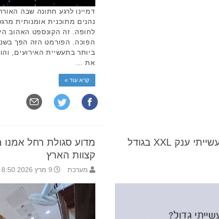
דמיינו לרגע חתונה שבה האורח
נהנים מתוכנית אומנותית מרגש
לחופה. זה הקונספט האהוב היו
הפוכה. הפורמט הזה הפך בשני
ביותר בתעשיית האירועים, והו
את …
קרא עוד »
מהם המאפיינים של תנור תעשייתי ענק XXL בגודל
מדוע סגולת רחל אמנו 
קצוות הארץ
מערכת
9 מרץ 2026 8:50