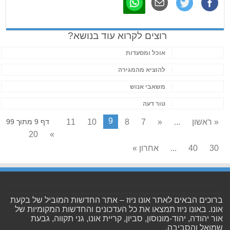
רוצים לקרוא עוד בנושא?
אוכל ומסעדות
להוציא מהמגירה
משאבי אנוש
טור דעה
9
« ראשון
...
«
7
8
10
11
דף 9 מתוך 99
20
»
30
40
...
אחרון »
ברוכים הבאים לאתר אונו ניוז – אתר החדשות המוביל של בקעת
אונו. באונו ניוז תמצאו את כל העדכונים והחדשות המקומיות של
אור יהודה, יהוד-מונוסון, סביון, קריית אונו, גני תקווה, גבעת
שמואל והסביבה.