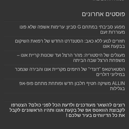
פוסטים אחרונים
מפגע סביבתי במתחם G סביון: ערימות אשפה שלא פונו
מעוררות זעם
חוזרים לנוע ללא כאב: הסטנדרט החדש של רפואת השיקום
בבקעת אונו
מעגלים של היסטוריה: מהר הרצל ועד שכונות קריית אונו –
משפחת הרצל שבה הביתה
הסטארטאפ "דונדי" של היזמים מקריית אונו והבירה שנמכר
במיליוני דולרים
ALLIN משיקה חטיף חלבון חדש ופותחת מתחם פופ-אפ
בגלילות
רוצים להשאר מעודכנים ולדעת הכל לפני כולם? הצטרפו
לקבוצת הוואטס אפ של בקעת אונו ותהיו הראשונים לקבל
את כל הדיווחים בעיר שלכם !