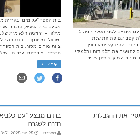
בית הספר "עלומים" בקריית או
מטעם בית הנשיא, בזכות השתת
 מינויים לשני תפקידי ניהול
מילה" – היוזמה הלאומית של ב
 לתוקפם עם פתיחת שנת
ישראלי משותף". בהובלתה של 
ינוך בעלי רקע יוצא דופן,
צוות מורים מסור, בית הספר "ע
ם להצעיד את תלמידות ותלמידי
חברתי, יצירתיות וערכים, ושיל
חינוכי עמוק, ניסיון עשיר
קרא עוד »
מסיר את ההגבלות-
בתום מבצע "עם כלביא":
חזרה לשגרה
מערכת
25 יוני 2025 13:51