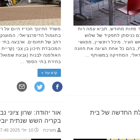
 פחות מחודש, תביא עמה רוח
משרד החינוך הכריז היום על ר
ם כניסתן לתפקיד של שלוש
בתגמול הדיפרנציאלי, המוענק 
 העיר, מיכל רוזנשיין, מפגשי
רחב של תחומים. ארבעה בתי ס
, בהם כל אחת הציגה את חזונה
המכובדת:תיכון בן צבי (קריית או
 דאלי, המחזיקה במשותף …
האולפנה לבנות (גבעת שמואל) 
בחירת בתי הספר …
קרא עוד »
לת החדשה של בית
אור יהודה: שרון ציוני 
בקריה השש שנתית יובל
מערכת
10 יולי 2025 17:46