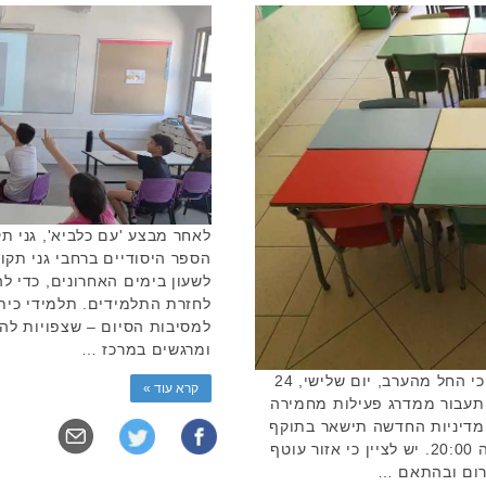
לאחר מבצע 'עם כלביא', גני ת
הספר היסודיים ברחבי גני תקוו
לשעון בימים האחרונים, כדי ל
לחזרת התלמידים. תלמידי כיתו
למסיבות הסיום – שצפויות להי
ומרגשים במרכז …
בשורה משמחת: פיקוד העורף הודיע כי החל מהערב, יום שלישי, 24
קרא עוד »
 20:00, כלל הארץ תעבור ממדרג פעילות מחמירה
מדיניות החדשה תישאר בתוקף
עד ליום חמישי, 26 ביוני 2025, בשעה 20:00. יש לציין כי אזור עוטף
דרום ובהתאם …