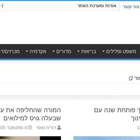
אודות ומערכת האתר
צור קשר
משפט ופלילים
בריאות
מדורים
אקדמיה
מכרזים/דר
 2)
ך פותחת שנה עם
המורה שהחליפה את ערי
נוך
שבעלה גויס למילואים
דורית סוסי
4 ספטמבר 2025 17:19