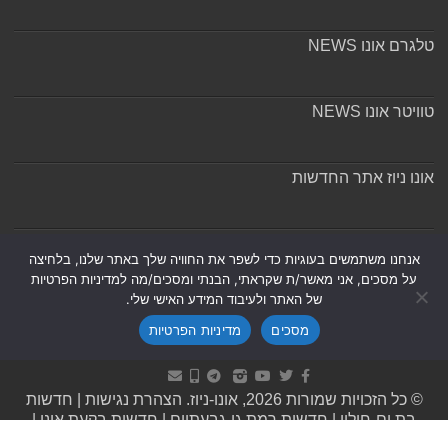
טלגרם אונו NEWS
טוויטר אונו NEWS
אונו ניוז אתר החדשות
אודות ומערכת האתר
אנחנו משתמשים בעוגיות כדי לשפר את החוויה שלך באתר שלנו, בלחיצה
על מסכים, אני מאשר/ת שקראתי, הבנתי ומסכים/מה למדיניות הפרטיות
של האתר ולעיבוד המידע האישי שלי.
מסכים
מדיניות הפרטיות
Powered by
Nintay
© כל הזכויות שמורות 2026, אונו-ניוז.
הצהרת נגישות
|
חדשות
בת ים-חולון
|
חדשות רמת גן-גבעתיים
|
חדשות בקעת אונו
|
תקנון אתר ומדיניות פרטיות
|
מדיניות תיקונים ושקיפות