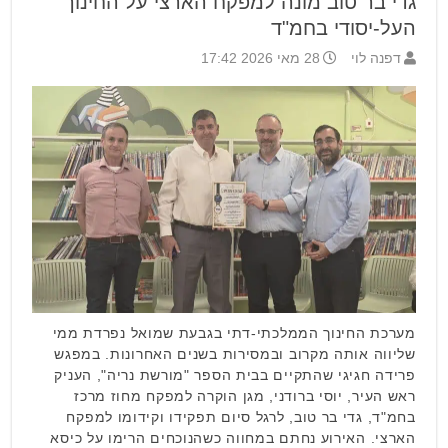
גדי בר טוב מונה למפקח הארצי על החינוך
העל-יסודי בחמ"ד
דפנה לוי
28 מאי 2026 17:42
מערכת החינוך הממלכתי-דתי בגבעת שמואל נפרדת ממי
שליווה אותה מקרוב ובמסירות בשנים האחרונות. במפגש
פרידה חגיגי שהתקיים בבית הספר "מורשת נריה", העניק
ראש העיר, יוסי ברודני, מגן הוקרה למפקח מחוז מרכז
בחמ"ד, גדי בר טוב, לרגל סיום תפקידו וקידומו למפקח
הארצי. האירוע נחתם במחווה כשהנוכחים הרימו על כיסא