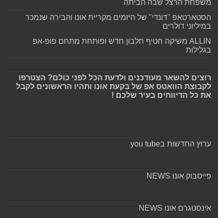
משפחת הרצל שבה הביתה
הסטארטאפ "דונדי" של היזמים מקריית אונו והבירה שנמכר
במיליוני דולרים
ALLIN משיקה חטיף חלבון חדש ופותחת מתחם פופ-אפ
בגלילות
רוצים להשאר מעודכנים ולדעת הכל לפני כולם? הצטרפו
לקבוצת הוואטס אפ של בקעת אונו ותהיו הראשונים לקבל
את כל הדיווחים בעיר שלכם !
ערוץ החדשות בyou tube
פייסבוק אונו NEWS
אינסטגרם אונו NEWS