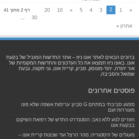
2
20
10
»
5
4
3
1
«
דף 2 מתוך 41
...
30
אחרון »
ברוכים הבאים לאתר אונו ניוז – אתר החדשות המוביל של בקעת
אונו. באונו ניוז תמצאו את כל העדכונים והחדשות המקומיות של
אור יהודה, יהוד-מונוסון, סביון, קריית אונו, גני תקווה, גבעת
שמואל והסביבה.
פוסטים אחרונים
מפגע סביבתי במתחם G סביון: ערימות אשפה שלא פונו
מעוררות זעם
חוזרים לנוע ללא כאב: הסטנדרט החדש של רפואת השיקום
בבקעת אונו
מעגלים של היסטוריה: מהר הרצל ועד שכונות קריית אונו –