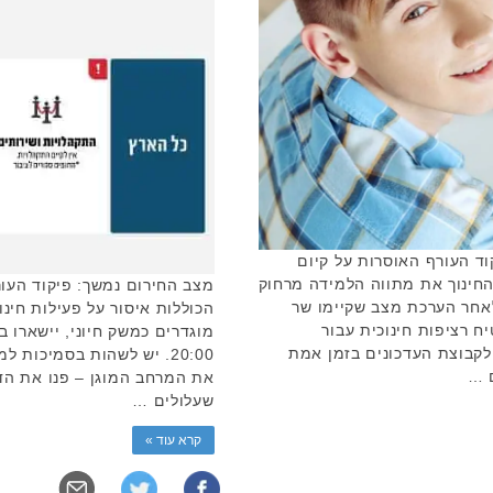
וד העורף האוסרות על קיום
החינוך את מתווה הלמידה מרחוק
מצב החירום נמשך: פיקוד העור
אחר הערכת מצב שקיימו שר
הכוללות איסור על פעילות חינ
ח רציפות חינוכית עבור
לקבוצת העדכונים בזמן אמת
20:00. יש לשהות בסמיכות 
ם …
את המרחב המוגן – פנו את הד
שעלולים …
קרא עוד »