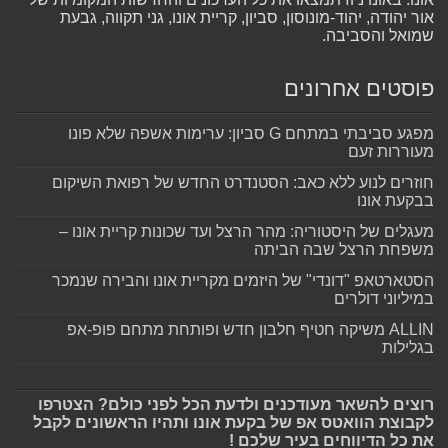
אור יהודה, יהוד-מונוסון, סביון, קריית אונו, גני תקווה, גבעת
שמואל והסביבה.
פוסטים אחרונים
מפגע סביבתי במתחם G סביון: ערימות אשפה שלא פונו
מעוררות זעם
חוזרים לנוע ללא כאב: הסטנדרט החדש של רפואת השיקום
בבקעת אונו
מעגלים של היסטוריה: מהר הרצל ועד שכונות קריית אונו –
משפחת הרצל שבה הביתה
הסטארטאפ "דונדי" של היזמים מקריית אונו והבירה שנמכר
במיליוני דולרים
ALLIN משיקה חטיף חלבון חדש ופותחת מתחם פופ-אפ
בגלילות
רוצים להשאר מעודכנים ולדעת הכל לפני כולם? הצטרפו
לקבוצת הוואטס אפ של בקעת אונו ותהיו הראשונים לקבל
את כל הדיווחים בעיר שלכם !