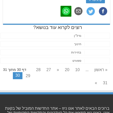
רוצים לקרוא עוד בנושא?
נדל"ן
חינוך
בחירות
ספורט
« ראשון
...
10
20
«
27
28
דף 30 מתוך 31
30
29
»
31
ברוכים הבאים לאתר אונו ניוז – אתר החדשות המוביל של בקעת
אונו. באונו ניוז תמצאו את כל העדכונים והחדשות המקומיות של