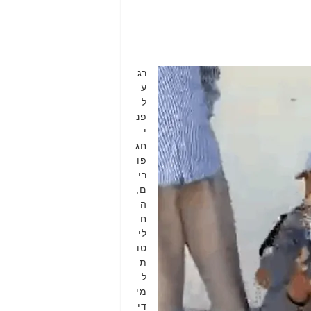
רג
ע
ל
פנ
י
חג
פו
רי
ם,
ה
ח
לי
טו
ת
ל
מי
די