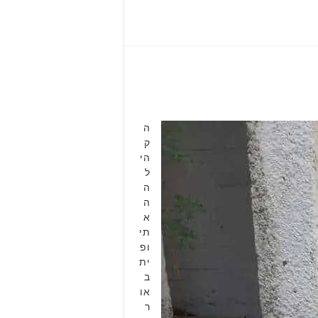
ה
ק
הי
ל
ה
ה
א
תי
ופ
ית
ב
או
ר