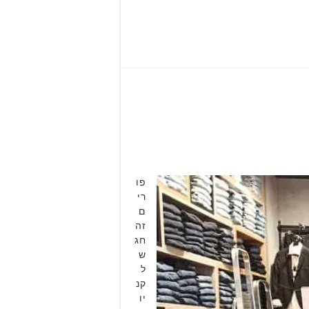
פו
רי
ם
זה
חג
ש
ל
קנ
יו