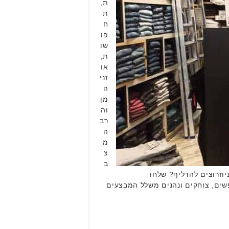
ת,
ת
ח
פו
שו
ת,
או
זני
ה
מן
וה
רב
ה
מ
צ
ב
יוזרוצים להדליף? שלחו
פשים, צוחקים ונהנים משלל המבצעים