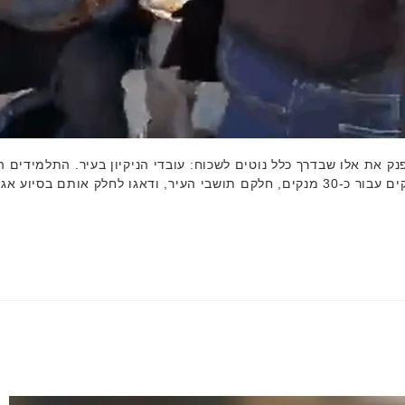
נק את אלו שבדרך כלל נוטים לשכוח: עובדי הניקיון בעיר. התלמידים 
אגף שפ"ע בעירייה. הצטרפו …