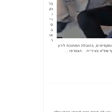
בר
נק
ו
ויי
ס
ב
או
ר
המקסימים, בהובלת המחנכת לירון
אני לא חושב שיש מישהו בארץ שלא