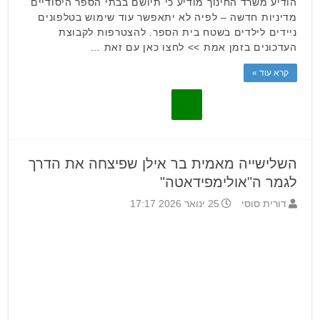
הודיע משרד החינוך מודיע כי תיושם בבתי הספר היסודיים
מדיניות חדשה – לפיה לא יתאפשר עוד שימוש בטלפונים
ניידים לילדים בשטח בית הספר. להצטרפות לקבוצת
העדכונים בזמן אמת >> לחצו כאן עם זאת …
קרא עוד »
השלישייה מאמית בר אילן שפיצחה את הדרך
לגמר ה"אולימפידאטה"
דורית סוסי
25 ינואר 2026 17:17