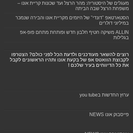
מעגלים של היסטוריה: מהר הרצל ועד שכונות קריית אונו –
משפחת הרצל שבה הביתה
הסטארטאפ "דונדי" של היזמים מקריית אונו והבירה שנמכר
במיליוני דולרים
ALLIN משיקה חטיף חלבון חדש ופותחת מתחם פופ-אפ
בגלילות
רוצים להשאר מעודכנים ולדעת הכל לפני כולם? הצטרפו
לקבוצת הוואטס אפ של בקעת אונו ותהיו הראשונים לקבל
את כל הדיווחים בעיר שלכם !
ערוץ החדשות בyou tube
פייסבוק אונו NEWS