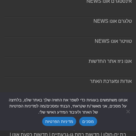
אינסטגרם אונו NEWS
טלגרם אונו NEWS
טוויטר אונו NEWS
אונו ניוז אתר החדשות
אודות ומערכת האתר
אנחנו משתמשים בעוגיות כדי לשפר את החוויה שלך באתר שלנו, בלחיצה
על מסכים, אני מאשר/ת שקראתי, הבנתי ומסכים/מה למדיניות הפרטיות
של האתר ולעיבוד המידע האישי שלי.
Powered by
Nintay
מסכים
מדיניות הפרטיות
© כל הזכויות שמורות 2026, אונו-ניוז.
הצהרת נגישות
|
חדשות
בת ים-חולון
|
חדשות רמת גן-גבעתיים
|
חדשות בקעת אונו
|