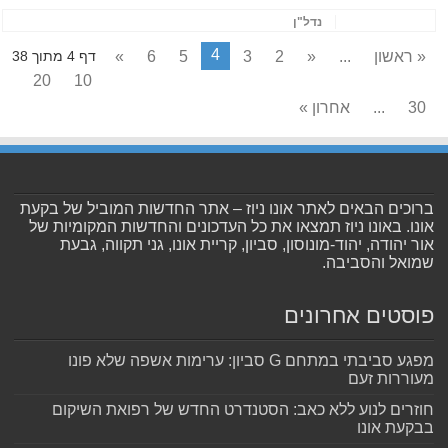
נדל"ן
4
« ראשון
...
«
2
3
5
6
»
דף 4 מתוך 38
20
10
30
...
אחרון »
ברוכים הבאים לאתר אונו ניוז – אתר החדשות המוביל של בקעת
אונו. באונו ניוז תמצאו את כל העדכונים והחדשות המקומיות של
אור יהודה, יהוד-מונוסון, סביון, קריית אונו, גני תקווה, גבעת
שמואל והסביבה.
פוסטים אחרונים
מפגע סביבתי במתחם G סביון: ערימות אשפה שלא פונו
מעוררות זעם
חוזרים לנוע ללא כאב: הסטנדרט החדש של רפואת השיקום
בבקעת אונו