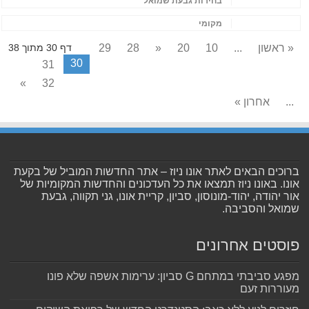
בחירות גבעת שמואל
מקומי
« ראשון
...
10
20
«
28
29
דף 30 מתוך 38
30
31
»
32
...
אחרון »
ברוכים הבאים לאתר אונו ניוז – אתר החדשות המוביל של בקעת
אונו. באונו ניוז תמצאו את כל העדכונים והחדשות המקומיות של
אור יהודה, יהוד-מונוסון, סביון, קריית אונו, גני תקווה, גבעת
שמואל והסביבה.
פוסטים אחרונים
מפגע סביבתי במתחם G סביון: ערימות אשפה שלא פונו
מעוררות זעם