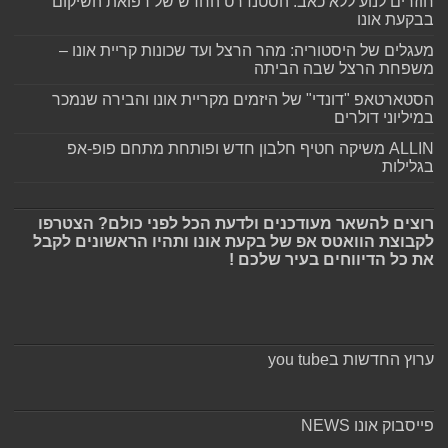
חוזרים לנוע ללא כאב: הסטנדרט החדש של רפואת השיקום
בבקעת אונו
מעגלים של היסטוריה: מהר הרצל ועד שכונות קריית אונו –
משפחת הרצל שבה הביתה
הסטארטאפ "דונדי" של היזמים מקריית אונו והבירה שנמכר
במיליוני דולרים
ALLIN משיקה חטיף חלבון חדש ופותחת מתחם פופ-אפ
בגלילות
רוצים להשאר מעודכנים ולדעת הכל לפני כולם? הצטרפו
לקבוצת הוואטס אפ של בקעת אונו ותהיו הראשונים לקבל
את כל הדיווחים בעיר שלכם !
ערוץ החדשות בyou tube
פייסבוק אונו NEWS