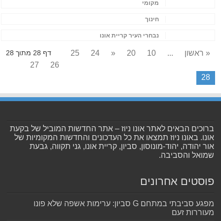
מקומי
חינוך
נבחרי העיר קריית אונו
« ראשון
...
10
20
«
24
25
דף 28 מתוך 28
27
26
28
ברוכים הבאים לאתר אונו ניוז – אתר החדשות המוביל של בקעת
אונו. באונו ניוז תמצאו את כל העדכונים והחדשות המקומיות של
אור יהודה, יהוד-מונוסון, סביון, קריית אונו, גני תקווה, גבעת
שמואל והסביבה.
פוסטים אחרונים
מפגע סביבתי במתחם G סביון: ערימות אשפה שלא פונו
מעוררות זעם