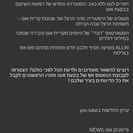
חוזרים לנוע ללא כאב: הסטנדרט החדש של רפואת השיקום
בבקעת אונו
מעגלים של היסטוריה: מהר הרצל ועד שכונות קריית אונו –
משפחת הרצל שבה הביתה
הסטארטאפ "דונדי" של היזמים מקריית אונו והבירה שנמכר
במיליוני דולרים
ALLIN משיקה חטיף חלבון חדש ופותחת מתחם פופ-אפ
בגלילות
רוצים להשאר מעודכנים ולדעת הכל לפני כולם? הצטרפו
לקבוצת הוואטס אפ של בקעת אונו ותהיו הראשונים לקבל
את כל הדיווחים בעיר שלכם !
ערוץ החדשות בyou tube
פייסבוק אונו NEWS