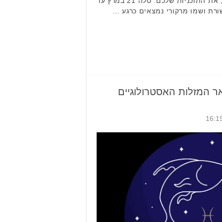
לכם להביא לידי ביצוע ומימוש, את התוכניות שלכם. טלה 21 במרץ עד
ר המזלות האסטרולוגיים