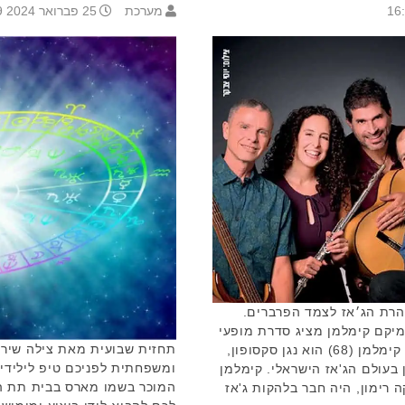
מערכת
25 פברואר 2024 11:59
הרת הג׳אז לצמד הפרברים.
מיקם קימלמן מציג סדרת מופעי
תחזית שבועית מאת צילה שיר-א
ג׳אז מיוחדת במרכז התרבות בסביון. קימלמן (68) הוא נגן סקסופון,
ומשפחתית לפניכם טיפ לילידי
ן בעולם הג'אז הישראלי. קימלמן
המוכר בשמו מארס בבית תת המ
ה רימון, היה חבר בלהקות ג'אז