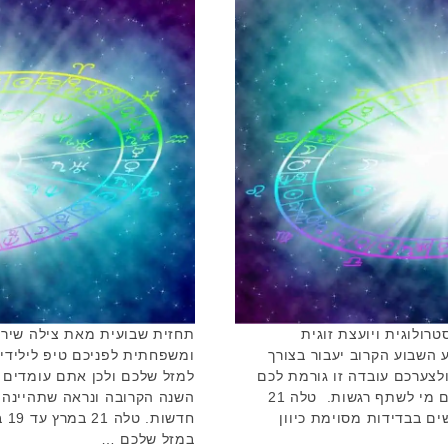
רולוגית ויועצת זוגית
תחזית שבועית מאת צילה שיר-א
 השבוע הקרוב יעבור בצורך
ומשפחתית לפניכם טיפ ליליד
לצערכם עובדה זו גורמת לכם
למזל שלכם ולכן אתם עומדים 
לחוש בדידות, כיוון שאין לכם כרגע עם מי לשתף רגשות. טלה 21
השנה הקרובה ונראה שתהיינה 
ם חשים בבדידות מסוימת כיוון
חד
במזל שלכם …