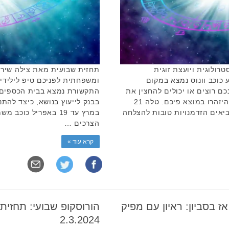
רולוגית ויועצת זוגית
תחזית שבועית מאת צילה שיר-א
 כוכב וונוס נמצא במקום
ומשפחתית לפניכם טיפ לילידי
ם רוצים או יכולים להחצין את
התקשורת נמצא בבית הכספים ש
רגשותיכם ולשתף כל אחד בדבריכם. היזהרו במוצא פיכם. טלה 21
ים שמביאים הזדמנויות טובות להצלחה
במרץ עד 19 באפריל כ
הצרכים …
קרא עוד »
ז בסביון: ראיון עם מפיק
2.3.2024